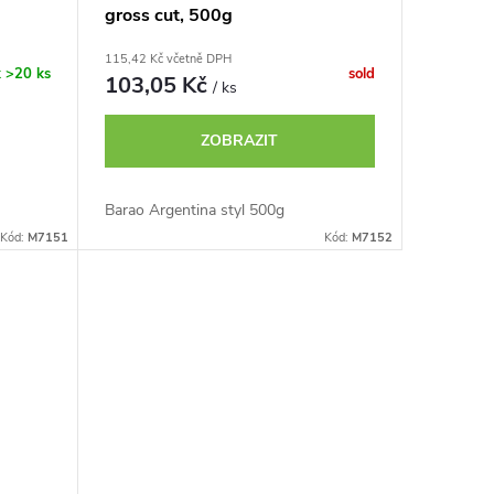
gross cut, 500g
115,42 Kč včetně DPH
k
>20 ks
sold
103,05 Kč
/ ks
ZOBRAZIT
Barao Argentina styl 500g
Kód:
M7151
Kód:
M7152