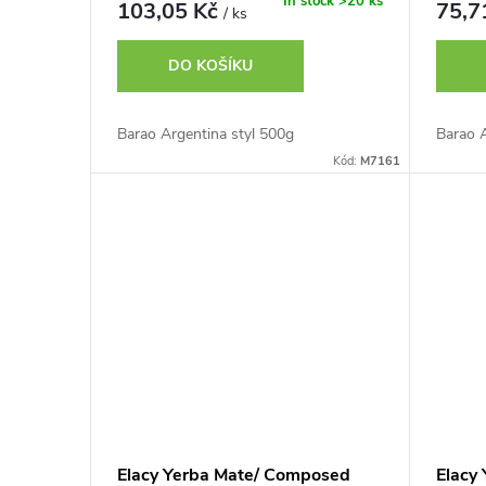
o
In stock
>20 ks
103,05 Kč
75,7
/ ks
u
d
DO KOŠÍKU
k
u
Barao Argentina styl 500g
Barao A
t
Kód:
M7161
k
ů
t
ů
Elacy Yerba Mate/ Composed
Elacy