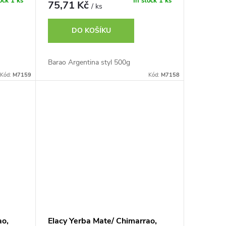
tock
1 ks
In stock
1 ks
75,71 Kč
/ ks
DO KOŠÍKU
Barao Argentina styl 500g
Kód:
M7159
Kód:
M7158
ao,
Elacy Yerba Mate/ Chimarrao,