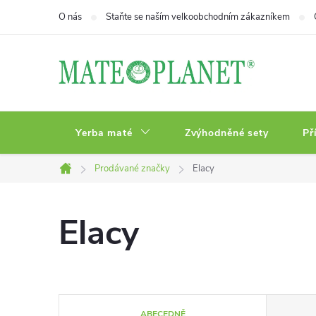
Přejít
O nás
Staňte se naším velkoobchodním zákazníkem
na
obsah
Yerba maté
Zvýhodněné sety
Př
Prodávané značky
Elacy
Domů
Elacy
Ř
ABECEDNĚ