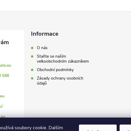
Informace
O nás
Staňte se naším
velkoobchodním zákazníkem
ate.eu
Obchodní podmínky
9 588
Zásady ochrany osobních
údajů
eu
u/
.eu
oužívá soubory cookie. Dalším