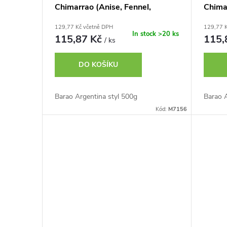
Chimarrao (Anise, Fennel,
Chima
Chamomile, Anise and
129,77 Kč včetně DPH
129,77 
Lemongrass) 500g
In stock
>20 ks
115,87 Kč
115,
/ ks
DO KOŠÍKU
Barao Argentina styl 500g
Barao A
Kód:
M7156