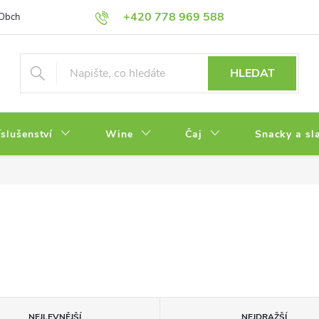
+420 778 969 588
Obchodní podmínky
Zásady ochrany osobních údajů
HLEDAT
íslušenství
Wine
Čaj
Snacky a sl
NEJLEVNĚJŠÍ
NEJDRAŽŠÍ