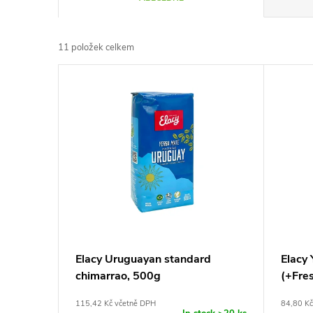
a
11
položek celkem
z
V
e
ý
n
p
í
i
p
s
r
p
Elacy Uruguayan standard
Elacy 
o
chimarrao, 500g
(+Fre
r
d
115,42 Kč včetně DPH
84,80 Kč