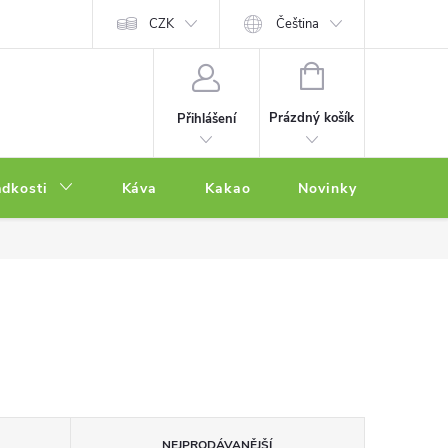
CZK
Čeština
NÁKUPNÍ
KOŠÍK
Prázdný košík
Přihlášení
adkosti
Káva
Kakao
Novinky
Other
NEJPRODÁVANĚJŠÍ