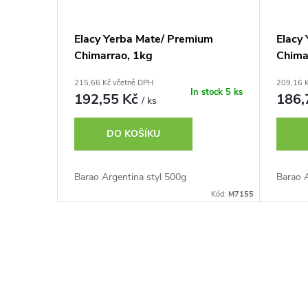
Elacy Yerba Mate/ Premium
Elacy 
Chimarrao, 1kg
Chima
215,66 Kč včetně DPH
209,16 
In stock
5 ks
192,55 Kč
186,
/ ks
DO KOŠÍKU
Barao Argentina styl 500g
Barao A
Kód:
M7155
O
v