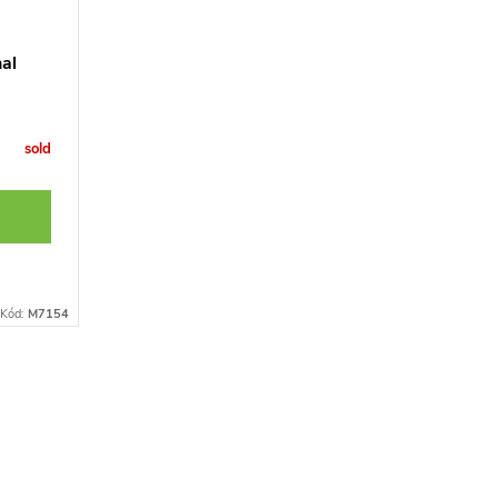
al
sold
Kód:
M7154