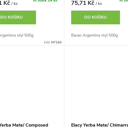
In stock
14 ks
In s
1 Kč
75,71 Kč
/ ks
/ ks
DO KOŠÍKU
DO KOŠÍKU
rgentina styl 500g
Barao Argentina styl 500g
Kód:
M7160
 Yerba Mate/ Composed
Elacy Yerba Mate/ Chimarr