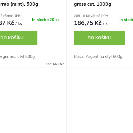
rrao (mint), 500g
gross cut, 1000g
Kč včetně DPH
209,16 Kč včetně DPH
In stock
>20 ks
In stoc
87 Kč
186,75 Kč
/ ks
/ ks
DO KOŠÍKU
DO KOŠÍKU
rgentina styl 500g
Barao Argentina styl 500g
Kód:
M7157