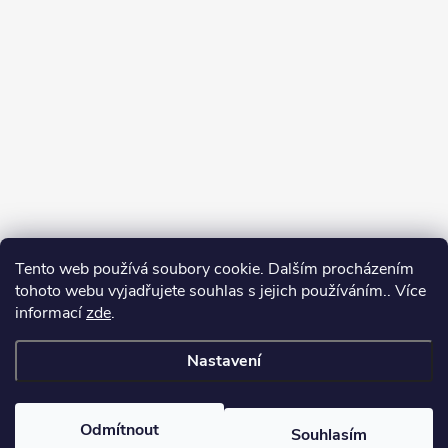
Tento web používá soubory cookie. Dalším procházením
tohoto webu vyjadřujete souhlas s jejich používáním.. Více
informací
zde
.
Nastavení
Copyright 2026
yerbamate.eu
. Všechna práva vyhrazena.
Upravit
nastavení cookies
Odmítnout
Souhlasím