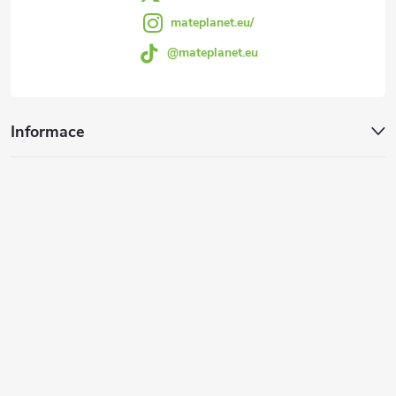
mateplanet.eu/
y
@mateplanet.eu
v
ý
Informace
p
i
s
u