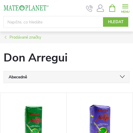
Přejít
NÁKUPNÍ
KOŠÍK
na
obsah
HLEDAT
Prodávané značky
Don Arregui
Ř
Abecedně
a
Nejlevnější
V
Nejdražší
z
ý
Nejprodávanější
e
p