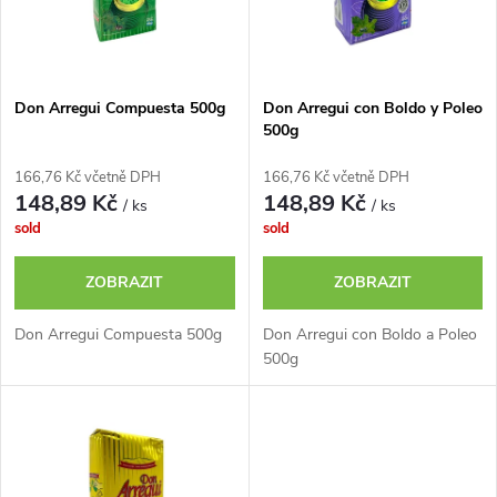
n
i
í
s
p
Don Arregui Compuesta 500g
Don Arregui con Boldo y Poleo
500g
p
r
166,76 Kč včetně DPH
166,76 Kč včetně DPH
r
148,89 Kč
148,89 Kč
/ ks
/ ks
o
sold
sold
o
d
ZOBRAZIT
ZOBRAZIT
d
u
Don Arregui Compuesta 500g
Don Arregui con Boldo a Poleo
u
500g
k
k
t
t