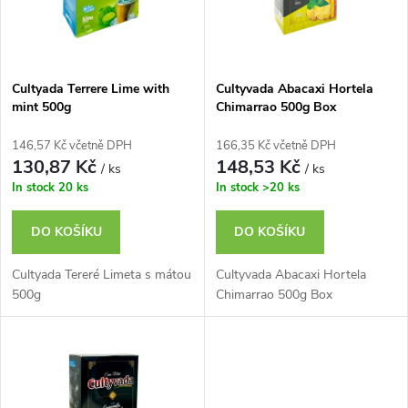
n
i
í
s
p
Cultyada Terrere Lime with
Cultyvada Abacaxi Hortela
mint 500g
Chimarrao 500g Box
p
r
146,57 Kč včetně DPH
166,35 Kč včetně DPH
r
130,87 Kč
148,53 Kč
/ ks
/ ks
o
In stock
20 ks
In stock
>20 ks
o
d
DO KOŠÍKU
DO KOŠÍKU
d
u
Cultyada Tereré Limeta s mátou
Cultyvada Abacaxi Hortela
u
500g
Chimarrao 500g Box
k
k
t
t