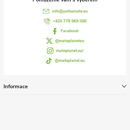
t
p
info
@
yerbamate.eu
r
í
+420 778 969 588
v
Facebook
k
@mateplaneteu
mateplanet.eu/
y
@mateplanet.eu
v
ý
Informace
p
i
s
u