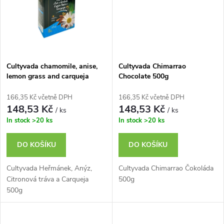
ů
ů
Cultyvada chamomile, anise,
Cultyvada Chimarrao
lemon grass and carqueja
Chocolate 500g
500g
166,35 Kč včetně DPH
166,35 Kč včetně DPH
148,53 Kč
148,53 Kč
/ ks
/ ks
In stock
>20 ks
In stock
>20 ks
DO KOŠÍKU
DO KOŠÍKU
Cultyvada Heřmánek, Anýz,
Cultyvada Chimarrao Čokoláda
Citronová tráva a Carqueja
500g
500g