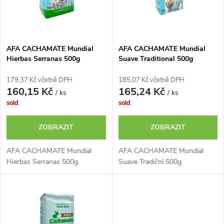
n
i
í
s
p
AFA CACHAMATE Mundial
AFA CACHAMATE Mundial
Hierbas Serranas 500g
Suave Traditional 500g
p
r
179,37 Kč včetně DPH
185,07 Kč včetně DPH
r
160,15 Kč
165,24 Kč
/ ks
/ ks
o
sold
sold
o
d
ZOBRAZIT
ZOBRAZIT
d
u
AFA CACHAMATE Mundial
AFA CACHAMATE Mundial
u
Hierbas Serranas 500g
Suave Tradiční 500g
k
k
t
t