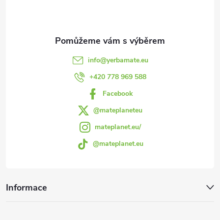
p
c
a
í
t
p
info
@
yerbamate.eu
r
í
+420 778 969 588
v
Facebook
k
@mateplaneteu
mateplanet.eu/
y
@mateplanet.eu
v
ý
Informace
p
i