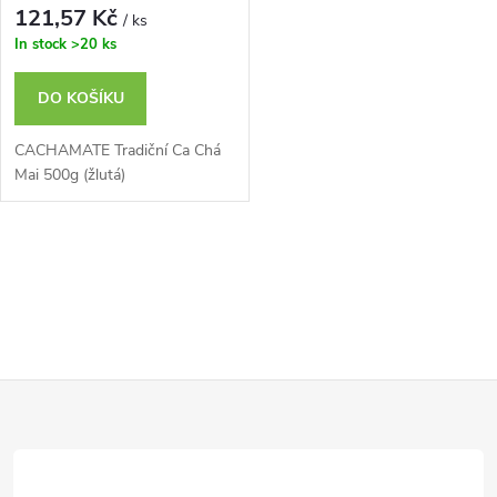
121,57 Kč
/ ks
In stock
>20 ks
DO KOŠÍKU
CACHAMATE Tradiční Ca Chá
Mai 500g (žlutá)
O
v
l
Z
á
d
á
a