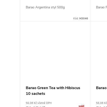
Barao Argentina styl 500g
Barao F
Kód:
M3046
Barao Green Tea with Hibiscus
Barao
10 sachets
56,08 Kč včetně DPH
56,08 Kč
sold