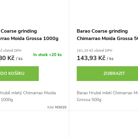
 Coarse grinding
Barao Coarse grinding
rrao Moida Grossa 1000g
Chimarrao Moida Grossa 
Kč včetně DPH
161,20 Kč včetně DPH
In stock
>20 ks
80 Kč
143,93 Kč
/ ks
/ ks
DO KOŠÍKU
ZOBRAZIT
Hrubě mletý Chimarrao Moida
Barao Hrubé mletí Chimarrao M
 1000g
Grossa 500g
Kód:
M3020