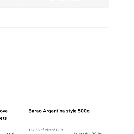
love
Barao Argentina style 500g
ets
147,66 Kč včetně DPH