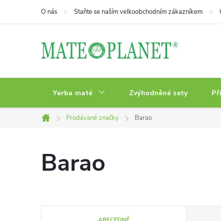
Přejít
O nás
Staňte se naším velkoobchodním zákazníkem
na
obsah
Yerba maté
Zvýhodněné sety
Př
Prodávané značky
Barao
Domů
Barao
Ř
ABECEDNĚ