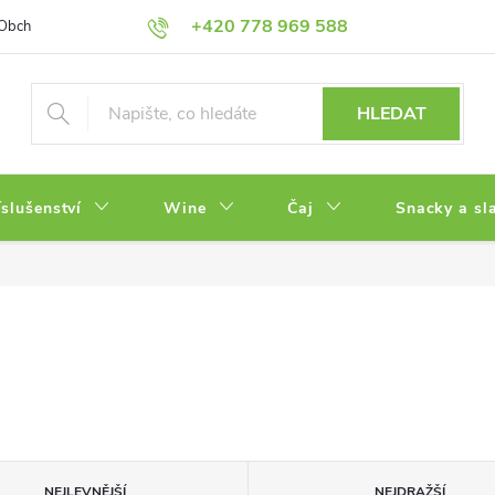
+420 778 969 588
Obchodní podmínky
Zásady ochrany osobních údajů
HLEDAT
íslušenství
Wine
Čaj
Snacky a sl
NEJLEVNĚJŠÍ
NEJDRAŽŠÍ