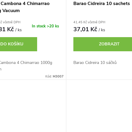
 Cambona 4 Chimarrao
Barao Cidreira 10 sachets
g Vacuum
Kč včetně DPH
41,45 Kč včetně DPH
In stock
>20 ks
81 Kč
37,01 Kč
/ ks
/ ks
DO KOŠÍKU
ZOBRAZIT
Cambona 4 Chimarrao 1000g
Barao Cidreira 10 sáčků
m
Kód:
M3007