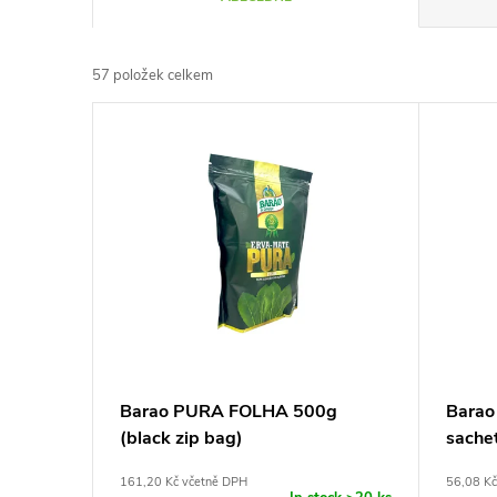
a
57
položek celkem
z
V
e
ý
n
p
í
i
p
s
r
p
Barao PURA FOLHA 500g
Barao
o
(black zip bag)
sache
r
d
161,20 Kč včetně DPH
56,08 Kč