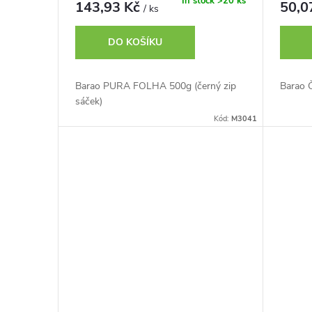
o
In stock
>20 ks
143,93 Kč
50,0
/ ks
u
d
DO KOŠÍKU
k
u
Barao PURA FOLHA 500g (černý zip
Barao Č
t
sáček)
k
Kód:
M3041
ů
t
ů