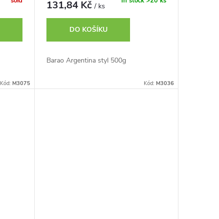
sold
In stock
>20 ks
131,84 Kč
/ ks
DO KOŠÍKU
Barao Argentina styl 500g
Kód:
M3075
Kód:
M3036