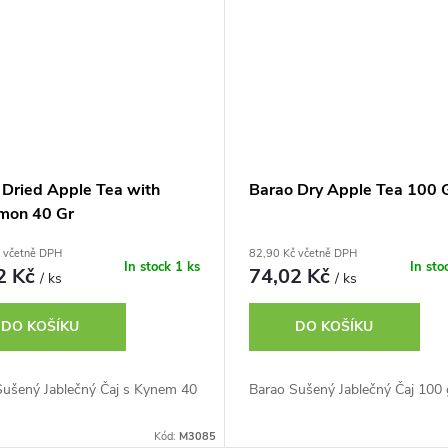
 Dried Apple Tea with
Barao Dry Apple Tea 100 
mon 40 Gr
 včetně DPH
82,90 Kč včetně DPH
In stock
1 ks
In sto
2 Kč
74,02 Kč
/ ks
/ ks
DO KOŠÍKU
DO KOŠÍKU
Sušený Jablečný Čaj s Kynem 40
Barao Sušený Jablečný Čaj 100 
Kód:
M3085