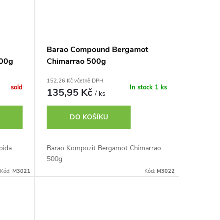
Barao Compound Bergamot
500g
Chimarrao 500g
152,26 Kč včetně DPH
sold
In stock
1 ks
135,95 Kč
/ ks
DO KOŠÍKU
oida
Barao Kompozit Bergamot Chimarrao
500g
Kód:
M3021
Kód:
M3022