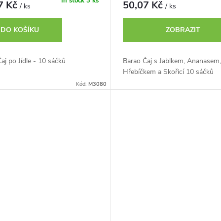
In stock
3 ks
7 Kč
50,07 Kč
/ ks
/ ks
DO KOŠÍKU
ZOBRAZIT
aj po Jídle - 10 sáčků
Barao Čaj s Jablkem, Ananasem,
Hřebíčkem a Skořicí 10 sáčků
Kód:
M3080