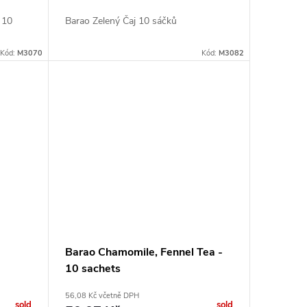
 10
Barao Zelený Čaj 10 sáčků
Kód:
M3070
Kód:
M3082
Barao Chamomile, Fennel Tea -
10 sachets
56,08 Kč včetně DPH
sold
sold