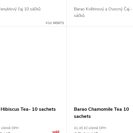
enyklový čaj 10 sáčků
Barao Květinový a Ovocný Čaj -
sáčků
Kód:
M3071
 Hibiscus Tea- 10 sachets
Barao Chamomile Tea 10
sachets
 včetně DPH
41,45 Kč včetně DPH
sold