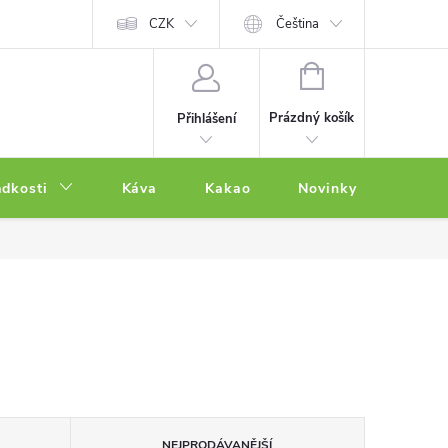
CZK
Čeština
NÁKUPNÍ
KOŠÍK
Prázdný košík
Přihlášení
adkosti
Káva
Kakao
Novinky
Other
NEJPRODÁVANĚJŠÍ