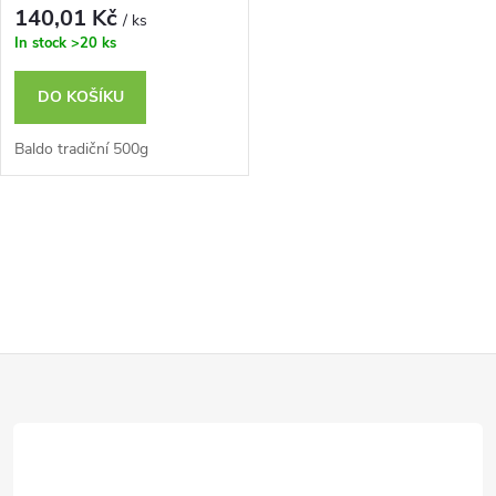
140,01 Kč
/ ks
In stock
>20 ks
DO KOŠÍKU
Baldo tradiční 500g
O
v
l
Z
á
d
á
a
p