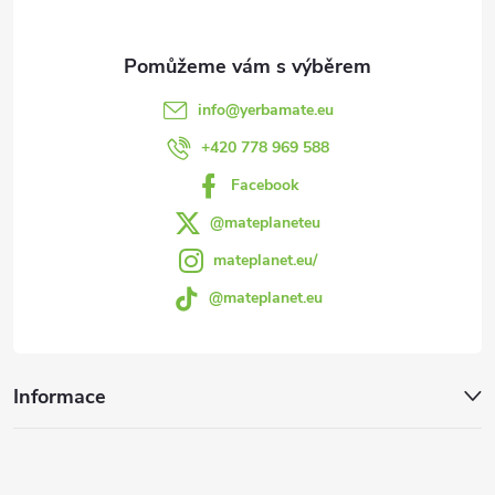
c
a
í
t
p
info
@
yerbamate.eu
r
í
+420 778 969 588
v
Facebook
k
@mateplaneteu
mateplanet.eu/
y
@mateplanet.eu
v
ý
Informace
p
i