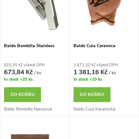
n
i
í
s
p
p
Baldo Bombilla Stainless
Baldo Cuia Ceramica
r
r
o
815,35 Kč včetně DPH
1 671,20 Kč včetně DPH
o
673,84 Kč
1 381,16 Kč
/ ks
/ ks
d
In stock
>20 ks
In stock
>20 ks
d
u
DO KOŠÍKU
DO KOŠÍKU
u
k
Baldo Bombilla Nerezová
Baldo Cuia Keramická
k
t
t