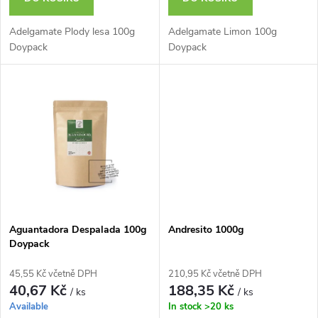
d
d
u
Adelgamate Plody lesa 100g
Adelgamate Limon 100g
u
Doypack
Doypack
k
k
t
t
ů
ů
Aguantadora Despalada 100g
Andresito 1000g
Doypack
45,55 Kč včetně DPH
210,95 Kč včetně DPH
40,67 Kč
188,35 Kč
/ ks
/ ks
Available
In stock
>20 ks