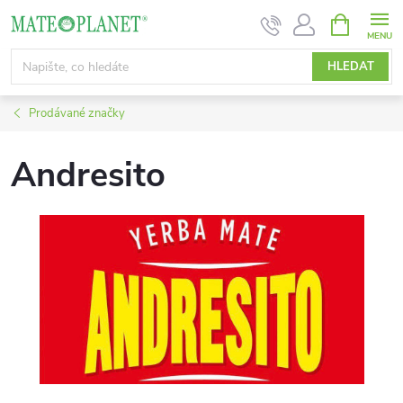
Přejít
NÁKUPNÍ
KOŠÍK
na
obsah
HLEDAT
Prodávané značky
Andresito