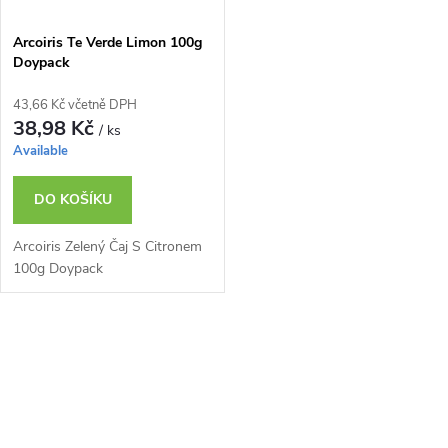
Arcoiris Te Verde Limon 100g
Doypack
43,66 Kč včetně DPH
38,98 Kč
/ ks
Available
DO KOŠÍKU
Arcoiris Zelený Čaj S Citronem
100g Doypack
O
v
l