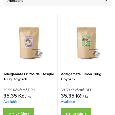
Ř
Abecedně
a
Nejlevnější
V
Nejdražší
z
ý
Nejprodávanější
e
p
n
i
í
s
p
Adelgamate Frutos del Bosque
Adelgamate Limon 100g
100g Doypack
Doypack
p
r
39,59 Kč včetně DPH
39,59 Kč včetně DPH
r
35,35 Kč
35,35 Kč
/ ks
/ ks
o
Available
Available
o
DO KOŠÍKU
DO KOŠÍKU