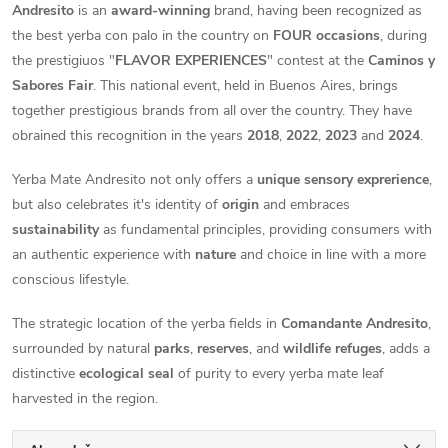
Andresito
is an
award-winning
brand, having been recognized as
the best yerba con palo in the country on
FOUR occasions
, during
the prestigiuos "
FLAVOR EXPERIENCES
" contest at the
Caminos y
Sabores Fair
. This national event, held in Buenos Aires, brings
together prestigious brands from all over the country. They have
obrained this recognition in the years
2018
,
2022
,
2023
and
2024
.
Yerba Mate Andresito not only offers a
unique sensory exprerience
,
but also celebrates it's identity of
origin
and embraces
sustainability
as fundamental principles, providing consumers with
an authentic experience with
nature
and choice in line with a more
conscious lifestyle.
The strategic location of the yerba fields in
Comandante Andresito
,
surrounded by natural
parks
,
reserves
, and
wildlife refuges
, adds a
distinctive
ecological seal
of purity to every yerba mate leaf
harvested in the region.