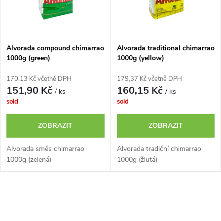
n
i
í
s
p
Alvorada compound chimarrao
Alvorada traditional chimarrao
1000g (green)
1000g (yellow)
p
r
170,13 Kč včetně DPH
179,37 Kč včetně DPH
r
151,90 Kč
160,15 Kč
/ ks
/ ks
o
sold
sold
o
d
ZOBRAZIT
ZOBRAZIT
d
u
Alvorada směs chimarrao
Alvorada tradiční chimarrao
u
1000g (zelená)
1000g (žlutá)
k
k
O
t
t
v