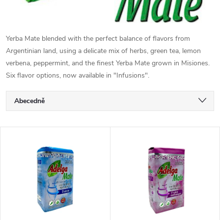
Yerba Mate blended with the perfect balance of flavors from
Argentinian land, using a delicate mix of herbs, green tea, lemon
verbena, peppermint, and the finest Yerba Mate grown in Misiones.
Six flavor options, now available in "Infusions".
Ř
Abecedně
a
Nejlevnější
V
Nejdražší
z
ý
Nejprodávanější
e
p
n
i