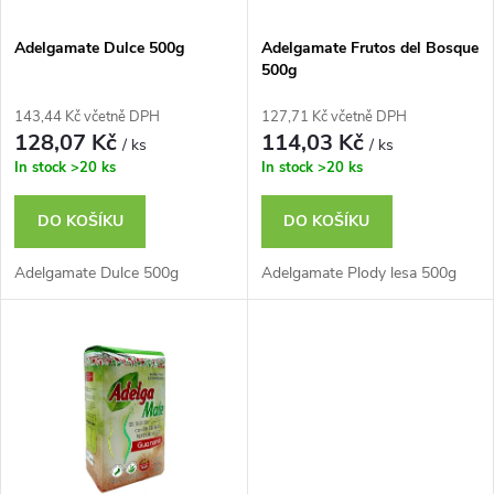
í
s
p
Adelgamate Dulce 500g
Adelgamate Frutos del Bosque
500g
p
r
143,44 Kč včetně DPH
127,71 Kč včetně DPH
r
128,07 Kč
114,03 Kč
/ ks
/ ks
o
In stock
>20 ks
In stock
>20 ks
o
d
DO KOŠÍKU
DO KOŠÍKU
d
u
Adelgamate Dulce 500g
Adelgamate Plody lesa 500g
u
k
k
t
t
ů
ů