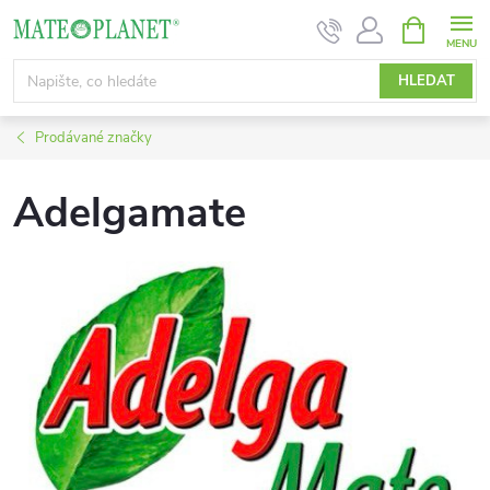
Přejít
NÁKUPNÍ
KOŠÍK
na
obsah
HLEDAT
Prodávané značky
Adelgamate