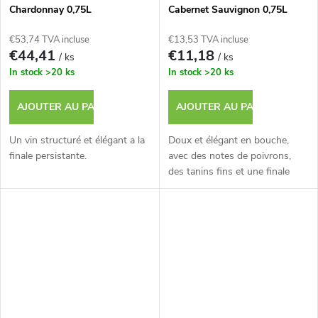
Chardonnay 0,75L
Cabernet Sauvignon 0,75L
Cork
€53,74 TVA incluse
€13,53 TVA incluse
€44,41
€11,18
/ ks
/ ks
In stock
>20 ks
In stock
>20 ks
AJOUTER AU PANIER
AJOUTER AU PANIER
Un vin structuré et élégant a la
Doux et élégant en bouche,
finale persistante.
avec des notes de poivrons,
des tanins fins et une finale
équilibrée.