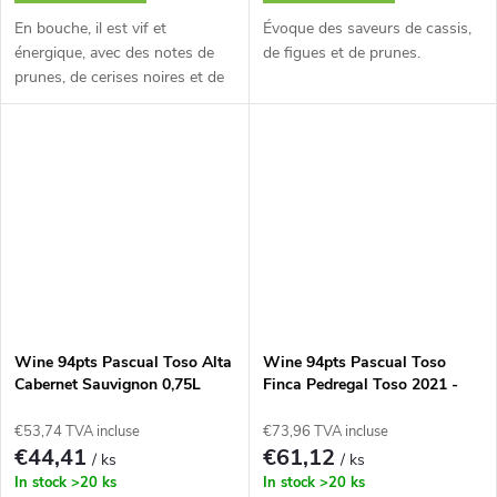
En bouche, il est vif et
Évoque des saveurs de cassis,
énergique, avec des notes de
de figues et de prunes.
prunes, de cerises noires et de
fruits rouges.
Wine 94pts Pascual Toso Alta
Wine 94pts Pascual Toso
Cabernet Sauvignon 0,75L
Finca Pedregal Toso 2021 -
0,75L
€53,74 TVA incluse
€73,96 TVA incluse
€44,41
€61,12
/ ks
/ ks
In stock
>20 ks
In stock
>20 ks