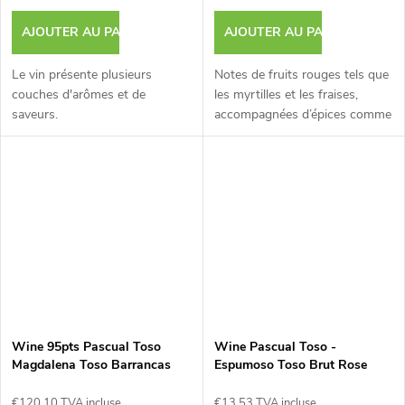
AJOUTER AU PANIER
AJOUTER AU PANIER
Le vin présente plusieurs
Notes de fruits rouges tels que
couches d'arômes et de
les myrtilles et les fraises,
saveurs.
accompagnées d’épices comme
le poivre noir.
Wine 95pts Pascual Toso
Wine Pascual Toso -
Magdalena Toso Barrancas
Espumoso Toso Brut Rose
2022 - 0,75L
0,75L
€120,10 TVA incluse
€13,53 TVA incluse