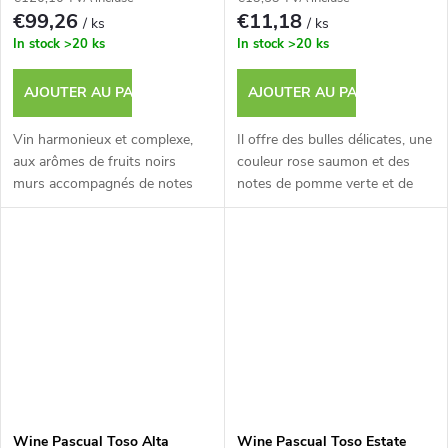
€99,26
€11,18
/ ks
/ ks
In stock
>20 ks
In stock
>20 ks
AJOUTER AU PANIER
AJOUTER AU PANIER
Vin harmonieux et complexe,
Il offre des bulles délicates, une
aux arômes de fruits noirs
couleur rose saumon et des
murs accompagnés de notes
notes de pomme verte et de
épicées.
peche.
Wine Pascual Toso Alta
Wine Pascual Toso Estate