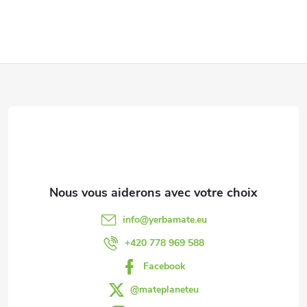
o
n
P
t
r
i
ô
e
l
d
e
d
d
info
@
yerbamate.eu
e
e
+420 778 969 588
s
Facebook
p
l
@mateplaneteu