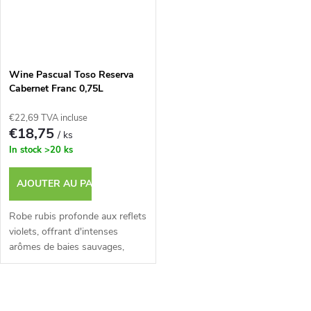
Wine Pascual Toso Reserva
Cabernet Franc 0,75L
€22,69 TVA incluse
€18,75
/ ks
In stock
>20 ks
AJOUTER AU PANIER
Robe rubis profonde aux reflets
violets, offrant d'intenses
arômes de baies sauvages,
d'épices et de subtiles notes de
chene.
C