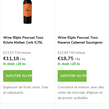
s
u
i
t
Wine 90pts Pascual Toso
Wine 91pts Pascual Toso
s
Estate Malbec Cork 0,75L
Reserva Cabernet Sauvignon
0,75L
€13,53 TVA incluse
€22,69 TVA incluse
€11,18
€18,75
/ ks
/ ks
In stock
>20 ks
In stock
>20 ks
AJOUTER AU PANIER
AJOUTER AU PANIER
Explosion de fruits murs, frais
Concentré et intense, avec des
et séduisants.
notes de chocolat, d'épices et
de prunes acidulées.