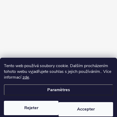
Tento web používá soubory cookie. Dalším procházením
tohoto webu vyjadřujete souhlas s jejich používáním.. Více
informací
zde
.
Paramètres
Copyright 2026
yerbamate.eu
. Tous droits réservés.
Modifier les
paramètres des cookies
Rejeter
Accepter
Créé par Shoptet Premium