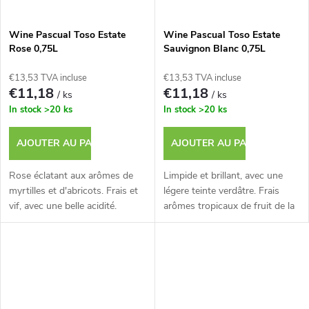
Wine Pascual Toso Estate
Wine Pascual Toso Estate
Rose 0,75L
Sauvignon Blanc 0,75L
€13,53 TVA incluse
€13,53 TVA incluse
€11,18
€11,18
/ ks
/ ks
In stock
>20 ks
In stock
>20 ks
AJOUTER AU PANIER
AJOUTER AU PANIER
Rose éclatant aux arômes de
Limpide et brillant, avec une
myrtilles et d'abricots. Frais et
légere teinte verdâtre. Frais
vif, avec une belle acidité.
arômes tropicaux de fruit de la
passion et de melon.