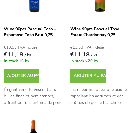
e
t
s
e
p
Wine 90pts Pascual Toso -
Wine 90pts Pascual Toso
Espumoso Toso Brut 0,75L
Estate Chardonnay 0,75L
d
r
€13,53 TVA incluse
€13,53 TVA incluse
e
€11,18
€11,18
/ ks
/ ks
o
In stock
16 ks
In stock
>20 ks
s
d
AJOUTER AU PANIER
AJOUTER AU PANIER
p
u
Élégant vin effervescent aux
Fraîcheur marquée, une acidité
r
bulles fines et persistantes,
rappelant les agrumes et des
offrant de frais arômes de poire
arômes de peche blanche et
i
et de peche blanche.
d'ananas.
o
t
d