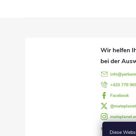
e
u
F
e
u
r
ß
e
l
z
info
@
yerbam
e
e
+420 778 96
m
Facebook
i
e
@mateplanet
l
n
mateplanet.e
t
e
@mateplanet
Diese Websi