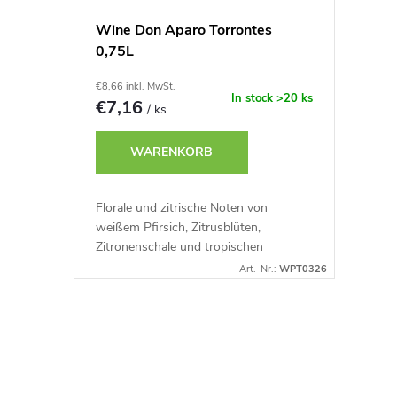
Wine Don Aparo Torrontes
0,75L
€8,66 inkl. MwSt.
In stock
>20 ks
€7,16
/ ks
WARENKORB
Florale und zitrische Noten von
weißem Pfirsich, Zitrusblüten,
Zitronenschale und tropischen
Früchten.
Art.-Nr.:
WPT0326
S
t