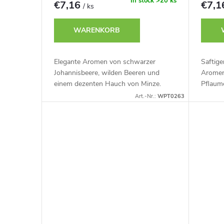
r
In stock
>20 ks
€7,16
€7,
/ ks
t
P
WARENKORB
i
r
Elegante Aromen von schwarzer
Saftig
e
Johannisbeere, wilden Beeren und
Aromen
o
einem dezenten Hauch von Minze.
Pflaum
r
Art.-Nr.:
WPT0263
d
u
u
n
k
g
t
e