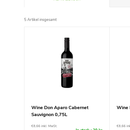
r
5
Artikel insgesamt
o
L
d
i
u
s
k
t
t
e
s
d
Wine Don Aparo Cabernet
Wine 
o
Sauvignon 0,75L
e
r
€8,66 inkl. MwSt.
€8,66 in