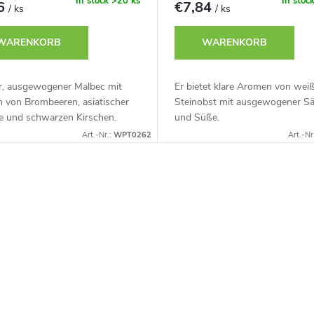
In stock
>20 ks
In stoc
16
€7,84
/ ks
/ ks
WARENKORB
WARENKORB
er, ausgewogener Malbec mit
Er bietet klare Aromen von we
 von Brombeeren, asiatischer
Steinobst mit ausgewogener Sä
e und schwarzen Kirschen.
und Süße.
Art.-Nr.:
WPT0262
Art.-Nr