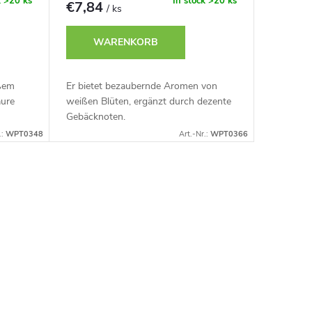
k
>20 ks
In stock
>20 ks
€7,84
/ ks
WARENKORB
ißem
Er bietet bezaubernde Aromen von
ure
weißen Blüten, ergänzt durch dezente
Gebäcknoten.
.:
WPT0348
Art.-Nr.:
WPT0366