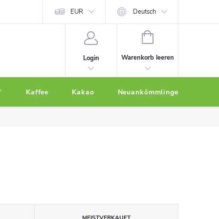
EUR
Deutsch
WARENKORB
Warenkorb leeren
Login
Kaffee
Kakao
Neuankömmlinge
Othe
MEISTVERKAUFT