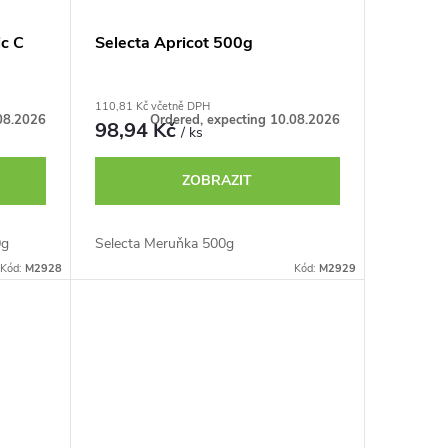
ic C
Selecta Apricot 500g
110,81 Kč včetně DPH
08.2026
Ordered, expecting 10.08.2026
98,94 Kč
/ ks
ZOBRAZIT
0g
Selecta Meruňka 500g
Kód:
M2928
Kód:
M2929