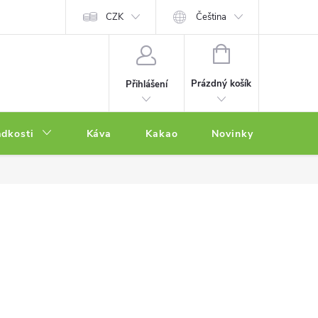
CZK
Čeština
NÁKUPNÍ
KOŠÍK
Prázdný košík
Přihlášení
adkosti
Káva
Kakao
Novinky
Other