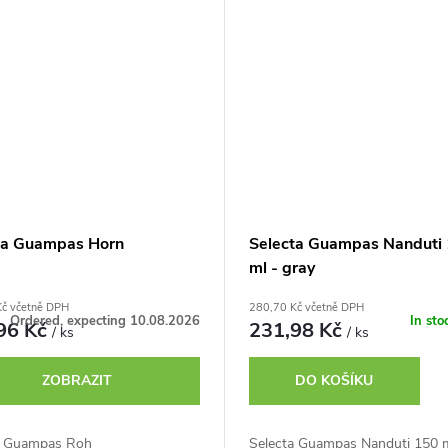
ta Guampas Horn
Selecta Guampas Nanduti
ml - gray
Kč včetně DPH
280,70 Kč včetně DPH
Ordered, expecting 10.08.2026
In sto
96 Kč
231,98 Kč
/ ks
/ ks
ZOBRAZIT
DO KOŠÍKU
a Guampas Roh
Selecta Guampas Nanduti 150 m