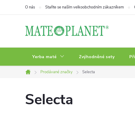
Přejít
O nás
Staňte se naším velkoobchodním zákazníkem
na
obsah
Yerba maté
Zvýhodněné sety
Př
Prodávané značky
Selecta
Domů
Selecta