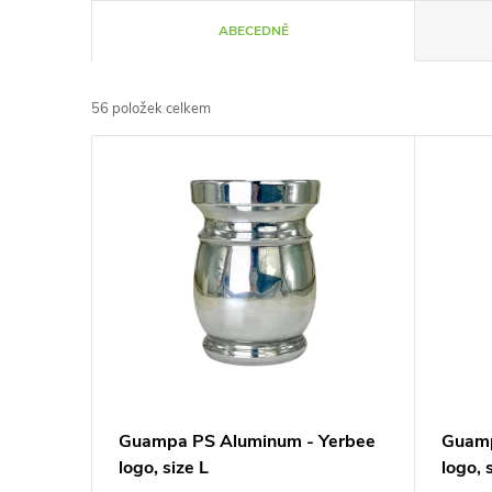
Ř
ABECEDNĚ
a
56
položek celkem
z
V
e
ý
n
p
í
i
p
s
r
p
Guampa PS Aluminum - Yerbee
Guamp
o
logo, size L
logo, 
r