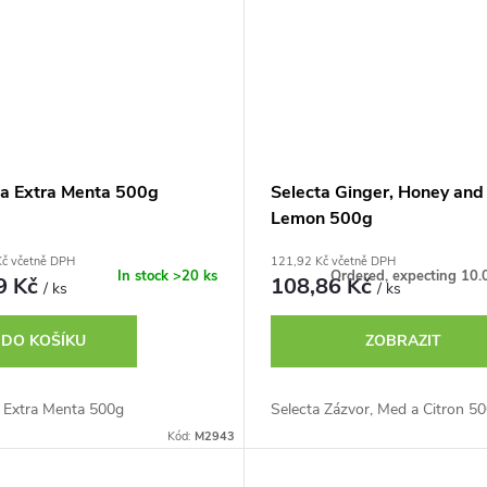
ta Extra Menta 500g
Selecta Ginger, Honey and
Lemon 500g
Kč včetně DPH
121,92 Kč včetně DPH
In stock
>20 ks
Ordered, expecting 10.
9 Kč
108,86 Kč
/ ks
/ ks
DO KOŠÍKU
ZOBRAZIT
a Extra Menta 500g
Selecta Zázvor, Med a Citron 5
Kód:
M2943