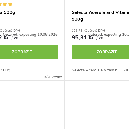
ta 500g
Selecta Acerola and Vitam
500g
Kč včetně DPH
106,75 Kč včetně DPH
Ordered, expecting 10.08.2026
Ordered, expecting 10.
2 Kč
95,31 Kč
/ ks
/ ks
ZOBRAZIT
ZOBRAZIT
a 500g
Selecta Acerola a Vitamín C 50
Kód:
M2902