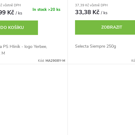
37,39 Kč včetně DPH
Kč včetně DPH
In stock
>20 ks
33,38 Kč
99 Kč
/ ks
/ ks
ZOBRAZIT
DO KOŠÍKU
Selecta Siempre 250g
PS Hliník - logo Yerbee,
t M
Kód:
MA2908Y-M
K