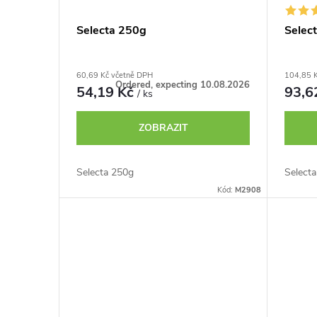
Selecta 250g
Selec
60,69 Kč včetně DPH
104,85 
Ordered, expecting 10.08.2026
54,19 Kč
93,6
/ ks
ZOBRAZIT
Selecta 250g
Select
Kód:
M2908