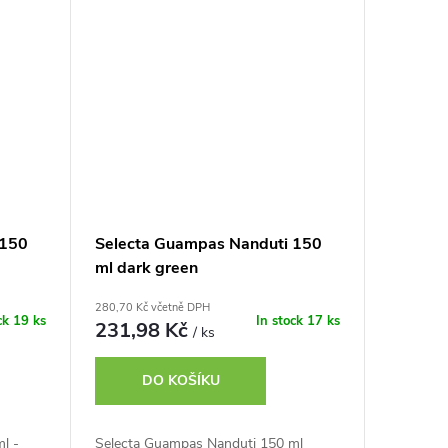
 150
Selecta Guampas Nanduti 150
ml dark green
280,70 Kč včetně DPH
ck
19 ks
In stock
17 ks
231,98 Kč
/ ks
DO KOŠÍKU
l -
Selecta Guampas Nanduti 150 ml