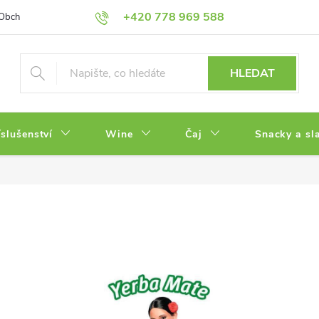
+420 778 969 588
Obchodní podmínky
Zásady ochrany osobních údajů
HLEDAT
íslušenství
Wine
Čaj
Snacky a sl