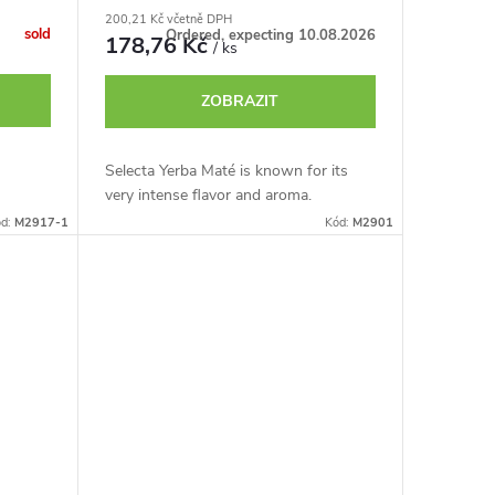
200,21 Kč včetně DPH
sold
Ordered, expecting 10.08.2026
178,76 Kč
/ ks
ZOBRAZIT
Selecta Yerba Maté is known for its
very intense flavor and aroma.
ód:
M2917-1
Kód:
M2901