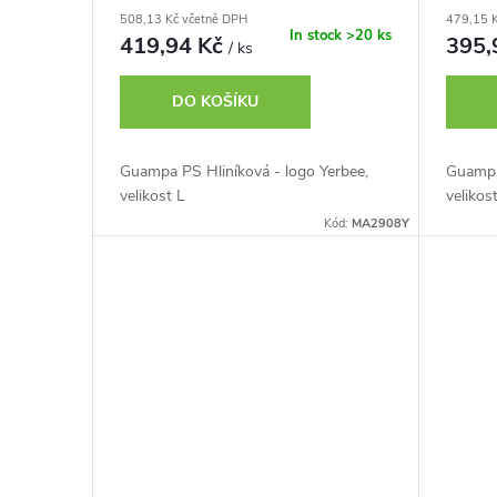
d
508,13 Kč včetně DPH
479,15 
o
In stock
>20 ks
419,94 Kč
395,
/ ks
u
d
DO KOŠÍKU
k
u
Guampa PS Hliníková - logo Yerbee,
Guampa 
t
velikost L
velikos
k
Kód:
MA2908Y
ů
t
ů