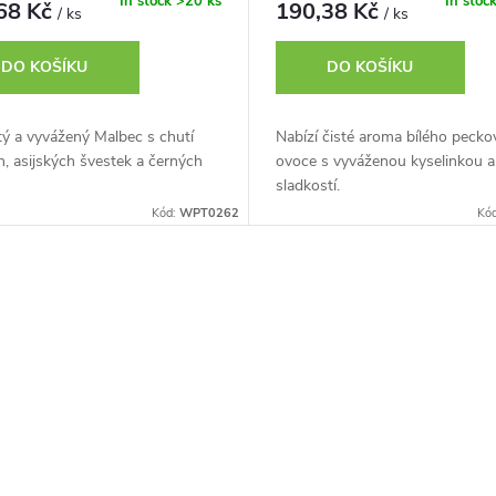
In stock
>20 ks
In stoc
68 Kč
190,38 Kč
/ ks
/ ks
DO KOŠÍKU
DO KOŠÍKU
ý a vyvážený Malbec s chutí
Nabízí čisté aroma bílého peck
n, asijských švestek a černých
ovoce s vyváženou kyselinkou a
sladkostí.
Kód:
WPT0262
Kó