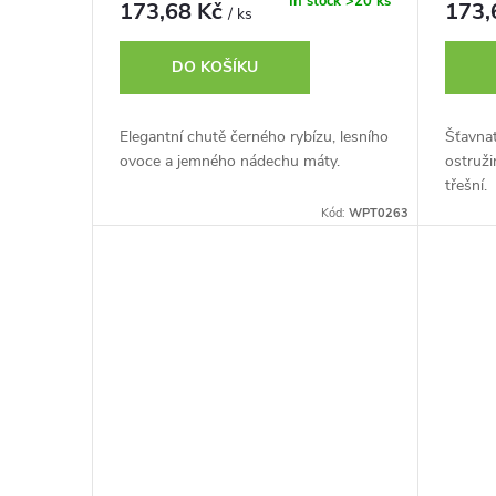
o
In stock
>20 ks
173,68 Kč
173,
/ ks
u
d
DO KOŠÍKU
k
u
Elegantní chutě černého rybízu, lesního
Šťavnat
t
ovoce a jemného nádechu máty.
ostruži
k
třešní.
ů
Kód:
WPT0263
t
ů