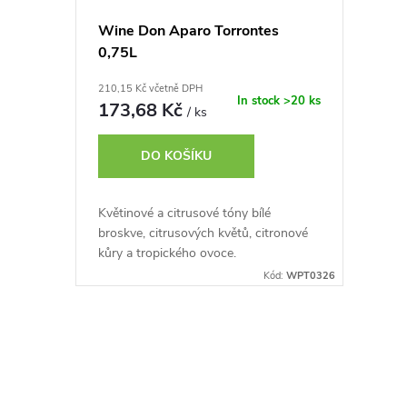
Wine Don Aparo Torrontes
0,75L
210,15 Kč včetně DPH
In stock
>20 ks
173,68 Kč
/ ks
DO KOŠÍKU
Květinové a citrusové tóny bílé
broskve, citrusových květů, citronové
kůry a tropického ovoce.
Kód:
WPT0326
O
v