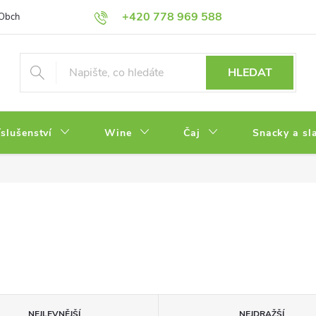
+420 778 969 588
Obchodní podmínky
Zásady ochrany osobních údajů
HLEDAT
íslušenství
Wine
Čaj
Snacky a sl
NEJLEVNĚJŠÍ
NEJDRAŽŠÍ