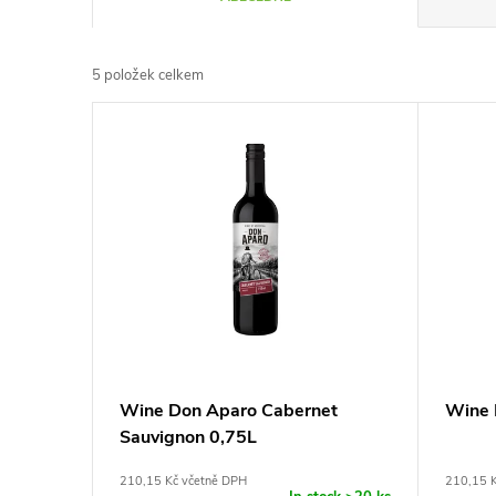
a
5
položek celkem
z
V
e
ý
n
p
í
i
p
s
r
p
Wine Don Aparo Cabernet
Wine 
o
Sauvignon 0,75L
r
d
210,15 Kč včetně DPH
210,15 