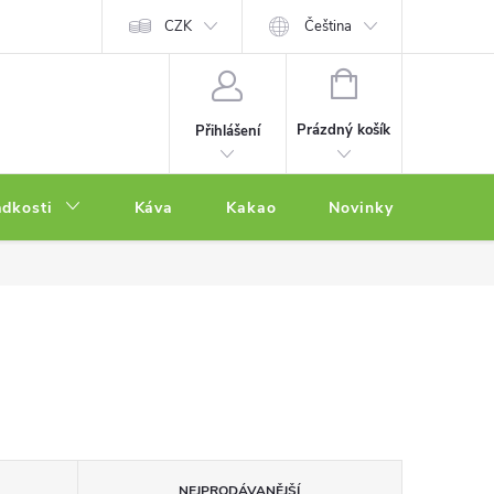
CZK
Čeština
NÁKUPNÍ
KOŠÍK
Prázdný košík
Přihlášení
adkosti
Káva
Kakao
Novinky
Other
NEJPRODÁVANĚJŠÍ