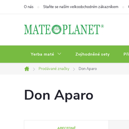
Přejít
O nás
Staňte se naším velkoobchodním zákazníkem
na
obsah
Yerba maté
Zvýhodněné sety
Př
Prodávané značky
Don Aparo
Domů
Don Aparo
Ř
ABECEDNĚ