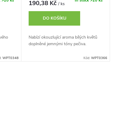
k
>20 ks
In stock
>20 ks
190,38 Kč
/ ks
DO KOŠÍKU
ového
Nabízí okouzlující aroma bílých květů
doplněné jemnými tóny pečiva.
d:
WPT0348
Kód:
WPT0366