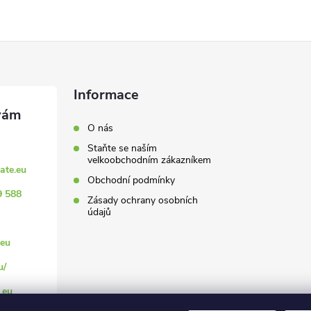
Informace
O nás
Staňte se naším
velkoobchodním zákazníkem
ate.eu
Obchodní podmínky
9 588
Zásady ochrany osobních
údajů
eu
u/
.eu