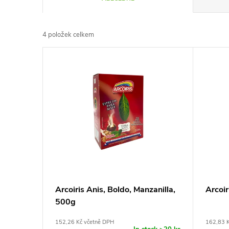
a
4
položek celkem
z
V
e
ý
n
p
í
i
p
s
r
p
Arcoiris Anis, Boldo, Manzanilla,
Arcoir
o
500g
r
d
152,26 Kč včetně DPH
162,83 