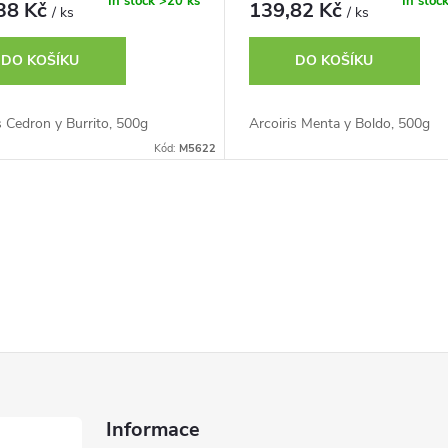
In stock
>20 ks
In stoc
38 Kč
139,82 Kč
/ ks
/ ks
DO KOŠÍKU
DO KOŠÍKU
s Cedron y Burrito, 500g
Arcoiris Menta y Boldo, 500g
Kód:
M5622
Informace