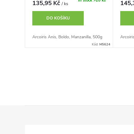
o
In stock
>20 ks
135,95 Kč
145,
/ ks
u
d
DO KOŠÍKU
k
u
Arcoiris Anis, Boldo, Manzanilla, 500g
Arcoiri
t
Kód:
M5624
k
ů
t
O
ů
v
l
á
Z
d
á
a