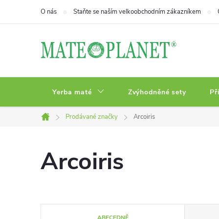
Přejít
O nás
Staňte se naším velkoobchodním zákazníkem
na
obsah
Yerba maté
Zvýhodněné sety
Př
Prodávané značky
Arcoiris
Domů
Arcoiris
Ř
ABECEDNĚ