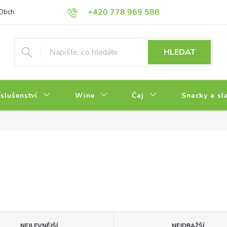
+420 778 969 588
Obchodní podmínky
Zásady ochrany osobních údajů
HLEDAT
íslušenství
Wine
Čaj
Snacky a sl
NEJLEVNĚJŠÍ
NEJDRAŽŠÍ