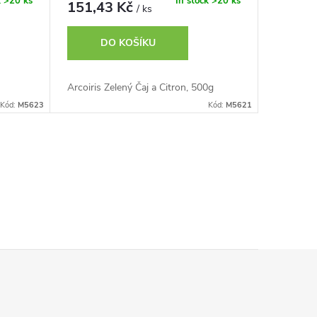
k
>20 ks
In stock
>20 ks
151,43 Kč
/ ks
DO KOŠÍKU
Arcoiris Zelený Čaj a Citron, 500g
Kód:
M5623
Kód:
M5621