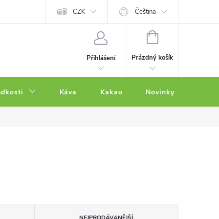
CZK
Čeština
NÁKUPNÍ
KOŠÍK
Prázdný košík
Přihlášení
adkosti
Káva
Kakao
Novinky
Other
NEJPRODÁVANĚJŠÍ