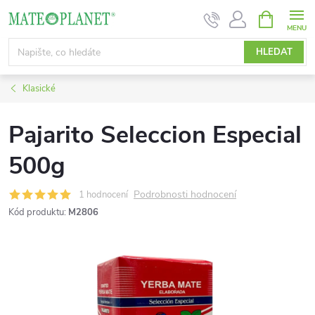
Přejít
NÁKUPNÍ
KOŠÍK
na
obsah
HLEDAT
Klasické
Pajarito Seleccion Especial
500g
Podrobnosti hodnocení
1 hodnocení
Kód produktu:
M2806