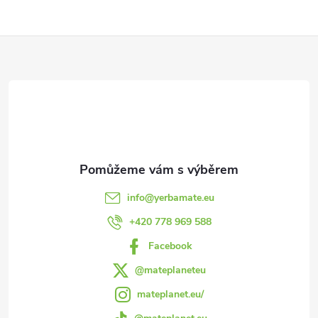
Z
á
p
a
t
info
@
yerbamate.eu
í
+420 778 969 588
Facebook
@mateplaneteu
mateplanet.eu/