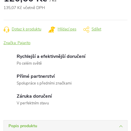
/ ks
135,07 Kč včetně DPH
Měrná
cena:
Dotaz k produktu
Hlídací pes
Sdílet
Značka:
Pajarito
Rychlejší a efektivnější doručení
Po celém světě
Přímé partnerství
Spolupráce s předními značkami
Záruka doručení
V perfektním stavu
Popis produktu