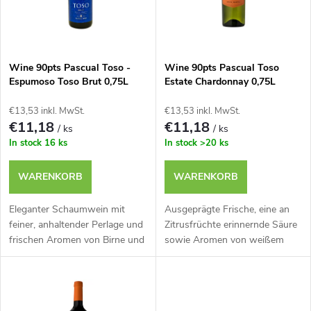
u
t
k
e
t
Wine 90pts Pascual Toso -
Wine 90pts Pascual Toso
Espumoso Toso Brut 0,75L
Estate Chardonnay 0,75L
d
s
€13,53 inkl. MwSt.
€13,53 inkl. MwSt.
e
€11,18
€11,18
/ ks
/ ks
o
In stock
16 ks
In stock
>20 ks
r
r
WARENKORB
WARENKORB
P
t
Eleganter Schaumwein mit
Ausgeprägte Frische, eine an
r
feiner, anhaltender Perlage und
Zitrusfrüchte erinnernde Säure
frischen Aromen von Birne und
sowie Aromen von weißem
i
weißem Pfirsich.
Pfirsich und Ananas.
o
e
d