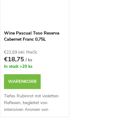
Wine Pascual Toso Reserva
Cabernet Franc 0,75L
€22,69 inkl. MwSt.
€18,75
/ ks
In stock
>20 ks
WARENKORB
Tiefes Rubinrot mit violetten
Reflexen, begleitet von
intensiven Aromen von
Waldbeeren, Gewürzen und
feinen Eichennoten.
S