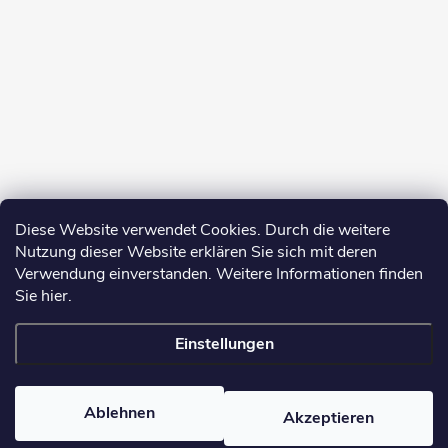
Diese Website verwendet Cookies. Durch die weitere
Nutzung dieser Website erklären Sie sich mit deren
Verwendung einverstanden. Weitere Informationen finden
Sie hier.
Einstellungen
Copyright 2026
yerbamate.eu
. Alle Rechte vorbehalten.
Cookie-
Einstellungen ändern
Ablehnen
Akzeptieren
Erstellt von Shoptet Premium