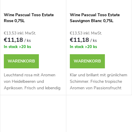
Wine Pascual Toso Estate
Wine Pascual Toso Estate
Rose 0,75L
Sauvignon Blanc 0,75L
€13,53 inkl. MwSt.
€13,53 inkl. MwSt.
€11,18
€11,18
/ ks
/ ks
In stock
>20 ks
In stock
>20 ks
WARENKORB
WARENKORB
Leuchtend rosa mit Aromen
Klar und brillant mit grünlichem
von Heidelbeeren und
Schimmer. Frische tropische
Aprikosen. Frisch und lebendig
Aromen von Passionsfrucht
mit knackiger Säure.
und Melone.