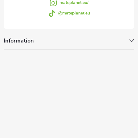
e
mateplanet.eu/
t
@mateplanet.eu
e
d
Information
e
r
L
i
s
t
e