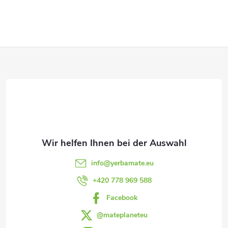
t
e
F
u
e
u
r
ß
e
z
l
e
e
info
@
yerbamate.eu
m
i
+420 778 969 588
e
Facebook
l
n
@mateplaneteu