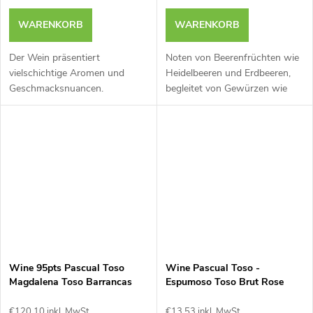
WARENKORB
WARENKORB
Der Wein präsentiert
Noten von Beerenfrüchten wie
vielschichtige Aromen und
Heidelbeeren und Erdbeeren,
Geschmacksnuancen.
begleitet von Gewürzen wie
schwarzem Pfeffer.
Wine 95pts Pascual Toso
Wine Pascual Toso -
Magdalena Toso Barrancas
Espumoso Toso Brut Rose
2022 - 0,75L
0,75L
€120,10 inkl. MwSt.
€13,53 inkl. MwSt.