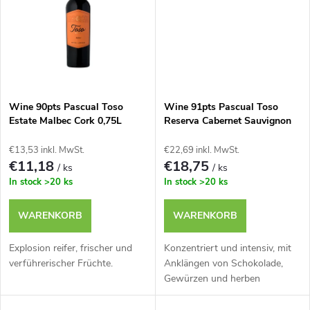
r
u
u
k
n
t
g
Wine 90pts Pascual Toso
Wine 91pts Pascual Toso
e
Estate Malbec Cork 0,75L
Reserva Cabernet Sauvignon
0,75L
€13,53 inkl. MwSt.
€22,69 inkl. MwSt.
€11,18
€18,75
/ ks
/ ks
In stock
>20 ks
In stock
>20 ks
WARENKORB
WARENKORB
Explosion reifer, frischer und
Konzentriert und intensiv, mit
verführerischer Früchte.
Anklängen von Schokolade,
Gewürzen und herben
Pflaumen.