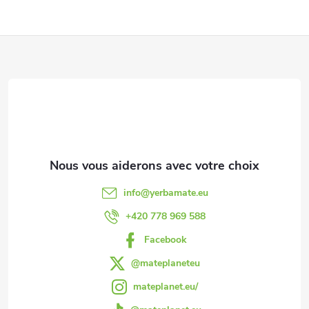
n
P
t
r
i
ô
e
l
d
e
d
d
info
@
yerbamate.eu
e
e
+420 778 969 588
s
Facebook
p
l
@mateplaneteu
a
mateplanet.eu/
i