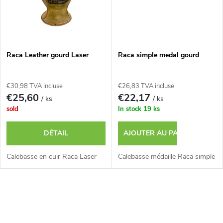
s
u
i
Raca Leather gourd Laser
Raca simple medal gourd
t
s
€30,98 TVA incluse
€26,83 TVA incluse
€25,60
€22,17
/ ks
/ ks
sold
In stock
19 ks
DÉTAIL
AJOUTER AU PANIER
Calebasse en cuir Raca Laser
Calebasse médaille Raca simple
C
o