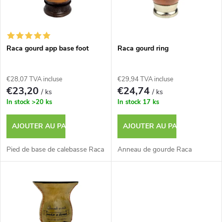
e
t
s
e
p
Raca gourd app base foot
Raca gourd ring
d
r
€28,07 TVA incluse
€29,94 TVA incluse
e
€23,20
€24,74
/ ks
/ ks
o
In stock
>20 ks
In stock
17 ks
s
d
AJOUTER AU PANIER
AJOUTER AU PANIER
p
u
Pied de base de calebasse Raca
Anneau de gourde Raca
r
i
o
t
d