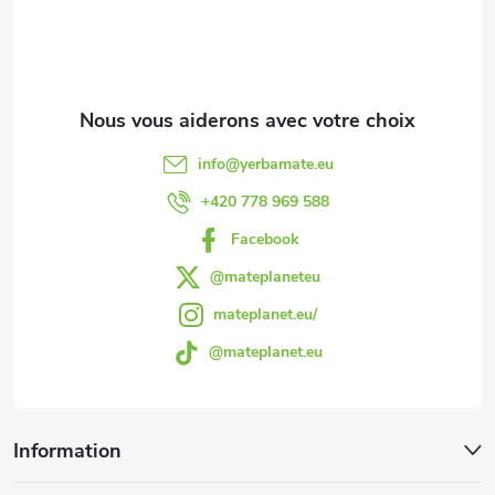
e
d
d
info
@
yerbamate.eu
e
+420 778 969 588
Facebook
p
@mateplaneteu
a
mateplanet.eu/
@mateplanet.eu
g
e
Information