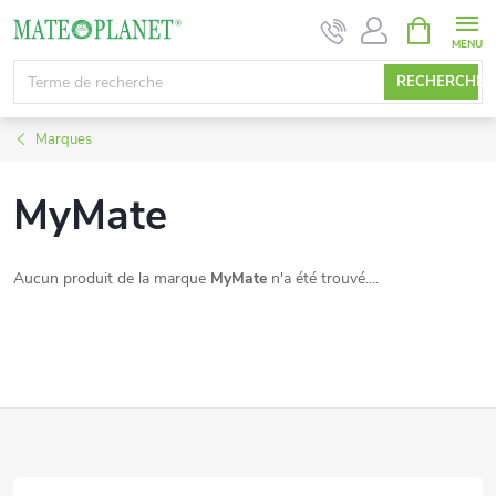
Aller
PANIER
D'ACHAT
au
contenu
RECHERCHE
Marques
MyMate
Aucun produit de la marque
MyMate
n'a été trouvé....
P
i