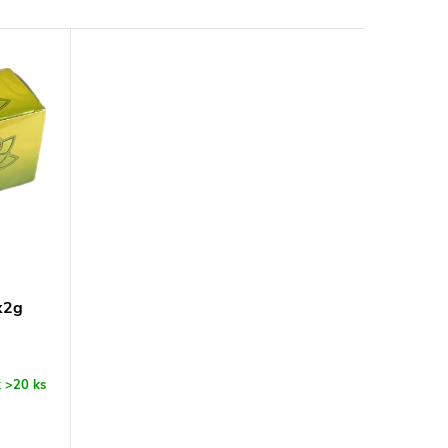
x2g
k
>20 ks