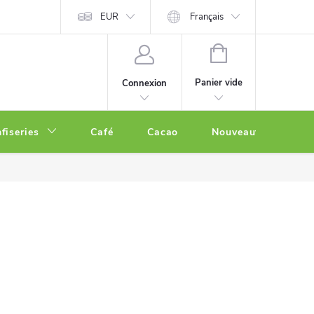
EUR
Français
PANIER
D'ACHAT
Panier vide
Connexion
fiseries
Café
Cacao
Nouveautés
O