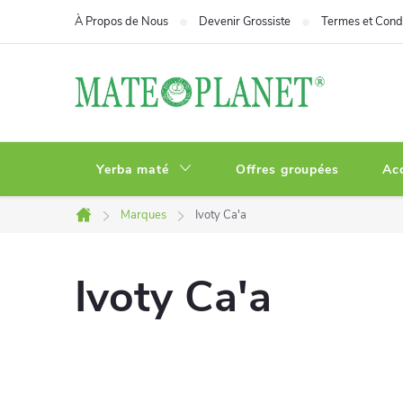
Aller
À Propos de Nous
Devenir Grossiste
Termes et Condi
au
contenu
Yerba maté
Offres groupées
Ac
Marques
Ivoty Ca'a
Accueil
Ivoty Ca'a