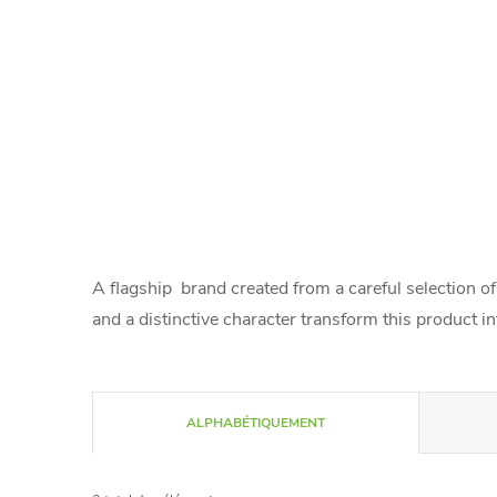
A flagship brand created from a careful selection of
and a distinctive character transform this product in
T
ALPHABÉTIQUEMENT
r