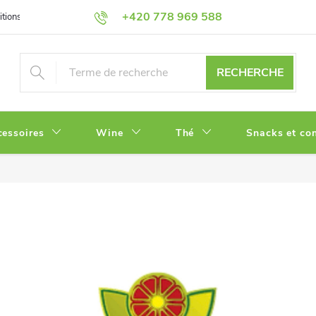
+420 778 969 588
tions
Politique de Confidentialité
RECHERCHE
cessoires
Wine
Thé
Snacks et con