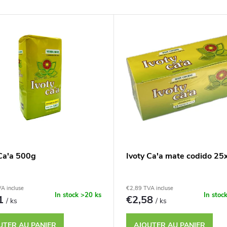
 Ca'a 500g
Ivoty Ca'a mate codido 25
A incluse
€2,89 TVA incluse
In stock
>20 ks
In stoc
81
€2,58
/ ks
/ ks
UTER AU PANIER
AJOUTER AU PANIER