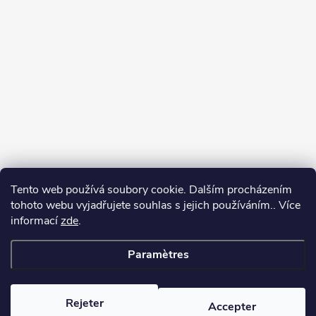
Tento web používá soubory cookie. Dalším procházením
tohoto webu vyjadřujete souhlas s jejich používáním.. Více
informací
zde
.
Paramètres
Copyright 2026
yerbamate.eu
. Tous droits réservés.
Modifier les
paramètres des cookies
Rejeter
Accepter