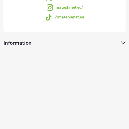
a
mateplanet.eu/
i
@mateplanet.eu
g
s
t
e
Information
e
s