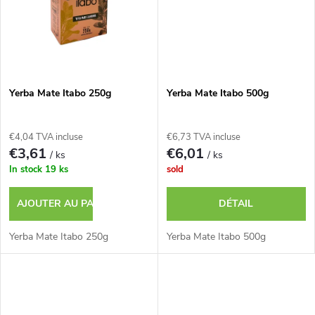
s
u
i
t
Yerba Mate Itabo 250g
Yerba Mate Itabo 500g
s
€4,04 TVA incluse
€6,73 TVA incluse
€3,61
€6,01
/ ks
/ ks
In stock
19 ks
sold
AJOUTER AU PANIER
DÉTAIL
Yerba Mate Itabo 250g
Yerba Mate Itabo 500g