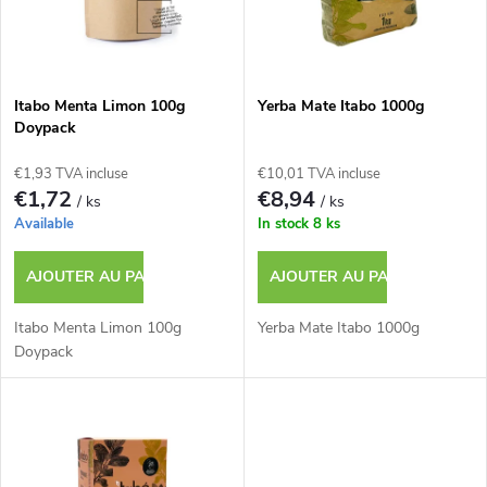
e
t
s
e
p
Itabo Menta Limon 100g
Yerba Mate Itabo 1000g
Doypack
d
r
€1,93 TVA incluse
€10,01 TVA incluse
e
€1,72
€8,94
/ ks
/ ks
o
Available
In stock
8 ks
s
d
AJOUTER AU PANIER
AJOUTER AU PANIER
p
u
Itabo Menta Limon 100g
Yerba Mate Itabo 1000g
r
Doypack
i
o
t
d