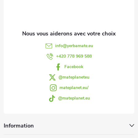
e
d
d
info
@
yerbamate.eu
e
+420 778 969 588
Facebook
p
@mateplaneteu
a
mateplanet.eu/
@mateplanet.eu
g
e
Information