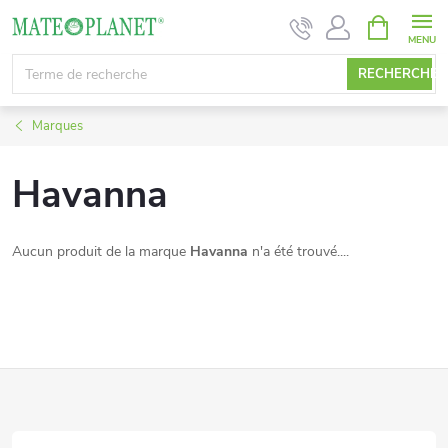
Aller
PANIER
D'ACHAT
au
contenu
RECHERCHE
Marques
Havanna
Aucun produit de la marque
Havanna
n'a été trouvé....
P
i