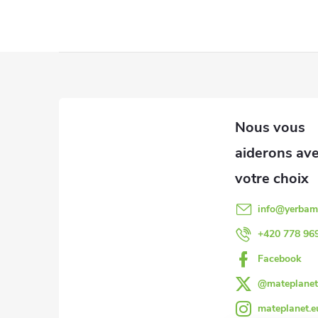
P
i
e
d
d
info
@
yerbam
e
+420 778 96
Facebook
p
@mateplanet
a
mateplanet.e