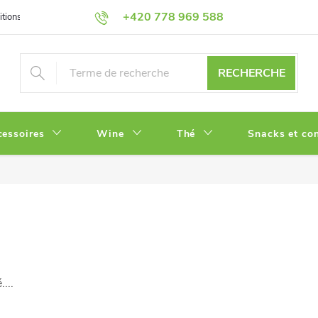
+420 778 969 588
tions
Politique de Confidentialité
RECHERCHE
cessoires
Wine
Thé
Snacks et con
...