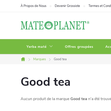
Aller
À Propos de Nous
Devenir Grossiste
Termes et Condi
au
contenu
Yerba maté
Offres groupées
Ac
Marques
Good tea
Accueil
Good tea
Aucun produit de la marque
Good tea
n'a été trouvé.