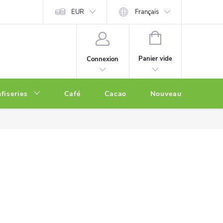
EUR
Français
PANIER
D'ACHAT
Panier vide
Connexion
fiseries
Café
Cacao
Nouveautés
O