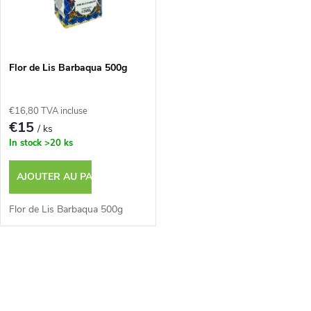
e
t
s
e
p
Flor de Lis Barbaqua 500g
d
r
€16,80 TVA incluse
e
€15
/ ks
o
In stock
>20 ks
s
d
AJOUTER AU PANIER
p
u
Flor de Lis Barbaqua 500g
r
i
o
C
t
o
d