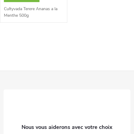
Cultyvada Terere Ananas a la
Menthe 500g
C
o
n
P
t
r
i
ô
e
l
d
e