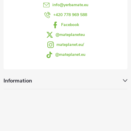
d
d
info
@
yerbamate.eu
e
e
+420 778 969 588
s
Facebook
p
l
@mateplaneteu
a
mateplanet.eu/
i
@mateplanet.eu
g
s
t
e
Information
e
s