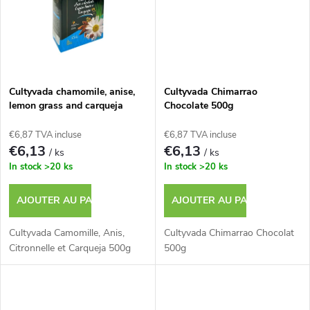
s
u
i
t
Cultyvada chamomile, anise,
Cultyvada Chimarrao
lemon grass and carqueja
Chocolate 500g
s
500g
€6,87 TVA incluse
€6,87 TVA incluse
€6,13
€6,13
/ ks
/ ks
In stock
>20 ks
In stock
>20 ks
AJOUTER AU PANIER
AJOUTER AU PANIER
Cultyvada Camomille, Anis,
Cultyvada Chimarrao Chocolat
Citronnelle et Carqueja 500g
500g