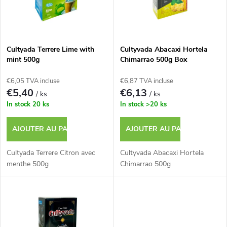
e
t
s
e
p
Cultyada Terrere Lime with
Cultyvada Abacaxi Hortela
mint 500g
Chimarrao 500g Box
d
r
€6,05 TVA incluse
€6,87 TVA incluse
e
€5,40
€6,13
/ ks
/ ks
o
In stock
20 ks
In stock
>20 ks
s
d
AJOUTER AU PANIER
AJOUTER AU PANIER
p
u
Cultyada Terrere Citron avec
Cultyvada Abacaxi Hortela
r
menthe 500g
Chimarrao 500g
i
o
t
d