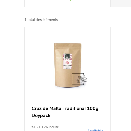
r
1
total des éléments
i
L
d
i
e
s
s
t
p
e
r
d
Cruz de Malta Traditional 100g
o
Doypack
e
d
€1,71 TVA incluse