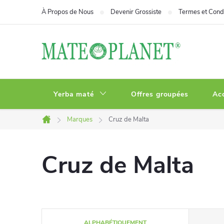
Aller
À Propos de Nous
Devenir Grossiste
Termes et Condi
au
contenu
Yerba maté
Offres groupées
Ac
Marques
Cruz de Malta
Accueil
Cruz de Malta
T
ALPHABÉTIQUEMENT