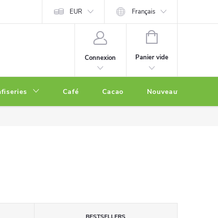
EUR
Français
PANIER
D'ACHAT
Panier vide
Connexion
fiseries
Café
Cacao
Nouveautés
O
BESTSELLERS