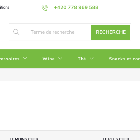
+420 778 969 588
tions
Politique de Confidentialité
RECHERCHE
cessoires
Wine
Thé
Snacks et con
LE MOINS CHER
LE PLUS CHER