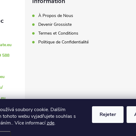
Information
À Propos de Nous
Devenir Grossiste
Termes et Conditions
Politique de Confidentialité
ate.eu
9 588
eu
u/
.eu
oužívá soubory cookie. Dalším
Rejeter
 tohoto webu vyjadřujete souhlas s
váním.. Více informací
zde
.
es paramètres des cookies