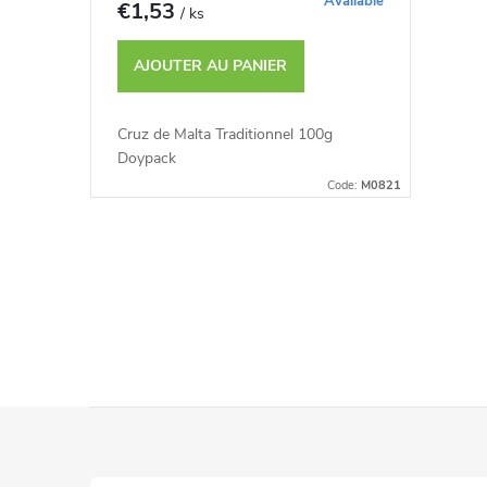
s
Available
€1,53
/ ks
u
p
AJOUTER AU PANIER
i
r
Cruz de Malta Traditionnel 100g
t
Doypack
o
Code:
M0821
s
d
C
u
o
i
n
t
t
P
s
r
i