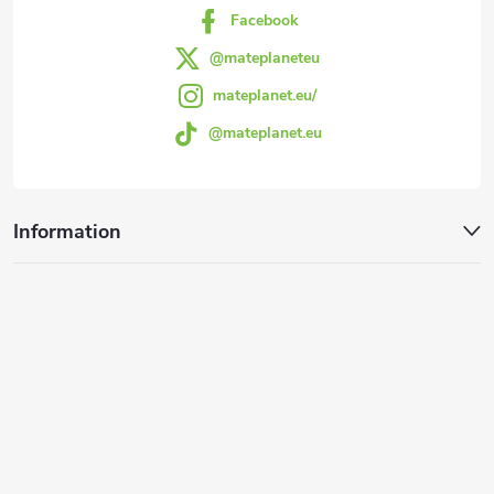
s
Facebook
p
l
@mateplaneteu
a
mateplanet.eu/
i
@mateplanet.eu
g
s
t
e
Information
e
s