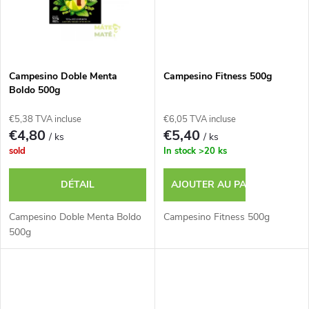
s
u
i
Campesino Doble Menta
Campesino Fitness 500g
t
Boldo 500g
s
€5,38 TVA incluse
€6,05 TVA incluse
€4,80
€5,40
/ ks
/ ks
sold
In stock
>20 ks
DÉTAIL
AJOUTER AU PANIER
Campesino Doble Menta Boldo
Campesino Fitness 500g
500g