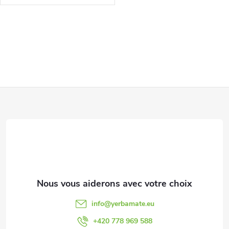
C
o
n
P
t
r
i
ô
e
l
d
e
d
d
info
@
yerbamate.eu
e
e
+420 778 969 588