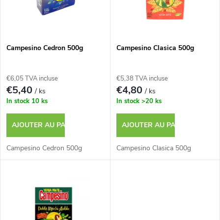
e
t
s
e
p
Campesino Cedron 500g
Campesino Clasica 500g
d
r
€6,05 TVA incluse
€5,38 TVA incluse
e
€5,40
€4,80
/ ks
/ ks
o
In stock
10 ks
In stock
>20 ks
s
d
AJOUTER AU PANIER
AJOUTER AU PANIER
p
u
Campesino Cedron 500g
Campesino Clasica 500g
r
i
o
t
d