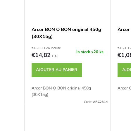
Arcor BON O BON original 450g
Arcor
(30X15g)
€16,60 TVA incluse
€1,21 TV
In stock
>20 ks
€14,82
€1,
/ ks
AJOUTER AU PANIER
AJO
Arcor BON O BON original 450g
Arcor 
(30X15g)
Code:
ARC2314