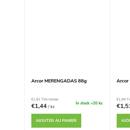
Arcor MERENGADAS 88g
Arco
€1,61 TVA incluse
€1,69 TV
In stock
>20 ks
€1,44
€1,
/ ks
AJOUTER AU PANIER
AJO