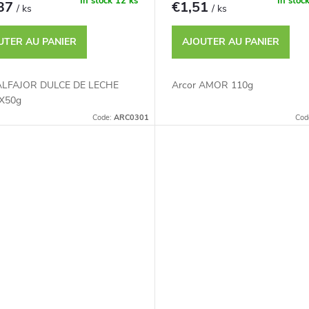
In stock
12 ks
In stoc
,37
€1,51
/ ks
/ ks
UTER AU PANIER
AJOUTER AU PANIER
 ALFAJOR DULCE DE LECHE
Arcor AMOR 110g
8X50g
Code:
ARC0301
Cod