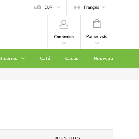
EUR
Français
PANIER
D'ACHAT
Panier vide
Connexion
fiseries
Café
Cacao
Nouveautés
O
BESTSELLERS