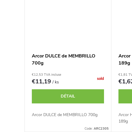
Arcor DULCE de MEMBRILLO
Arco
700g
189g
€12,53 TVA incluse
€1,81 TV
sold
€11,19
€1,
/ ks
DÉTAIL
Arcor DULCE de MEMBRILLO 700g
Arcor
189g
Code:
ARC2305