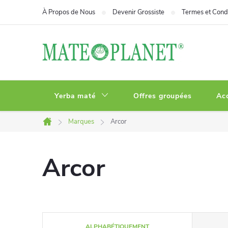
Aller
À Propos de Nous
Devenir Grossiste
Termes et Condi
au
contenu
Yerba maté
Offres groupées
Ac
Marques
Arcor
Accueil
Arcor
T
ALPHABÉTIQUEMENT