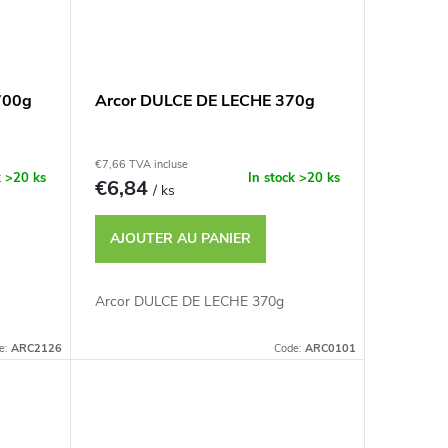
700g
Arcor DULCE DE LECHE 370g
€7,66 TVA incluse
k
>20 ks
In stock
>20 ks
€6,84
/ ks
AJOUTER AU PANIER
Arcor DULCE DE LECHE 370g
e:
ARC2126
Code:
ARC0101