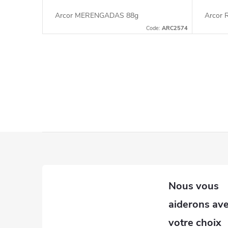
Arcor MERENGADAS 88g
Arcor
Code:
ARC2574
C
o
n
t
P
r
i
ô
e
l
e
d