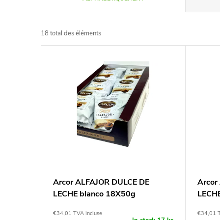
r
18
total des éléments
i
L
d
i
e
s
s
t
p
e
r
d
Arcor ALFAJOR DULCE DE
Arcor
o
LECHE blanco 18X50g
LECHE
e
d
€34,01 TVA incluse
€34,01 T