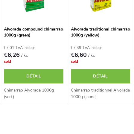
e
t
s
e
p
Alvorada compound chimarrao
Alvorada traditional chimarrao
1000g (green)
1000g (yellow)
d
r
€7,01 TVA incluse
€7,39 TVA incluse
e
€6,26
€6,60
/ ks
/ ks
o
sold
sold
s
d
DÉTAIL
DÉTAIL
p
u
Chimarrao Alvorada 1000g
Chimarrao traditionnel Alvorada
r
(vert)
1000g (jaune)
i
o
C
t
d
o