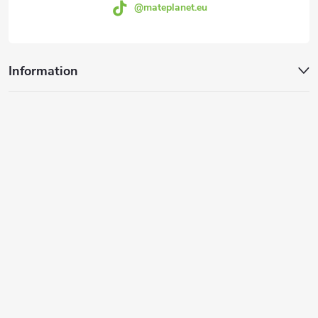
@mateplanet.eu
g
s
t
e
Information
e
s