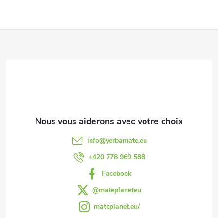
s
u
n
P
t
i
r
i
t
ô
e
s
l
d
e
d
d
info
@
yerbamate.eu
e
e
+420 778 969 588
s
Facebook
p
l
@mateplaneteu
a
mateplanet.eu/
i