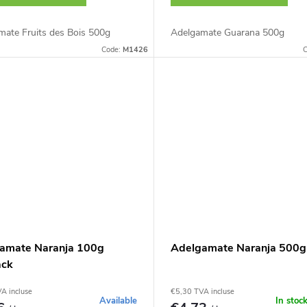
mate Fruits des Bois 500g
Adelgamate Guarana 500g
Code:
M1426
C
amate Naranja 100g
Adelgamate Naranja 500g
ack
A incluse
€5,30 TVA incluse
Available
In stoc