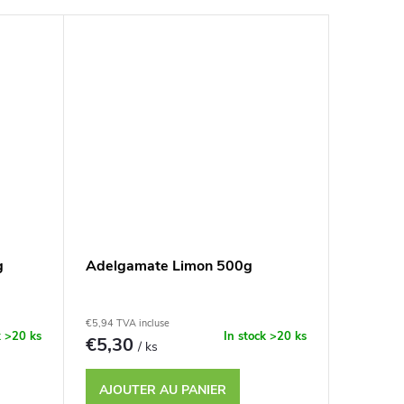
g
Adelgamate Limon 500g
€5,94 TVA incluse
k
>20 ks
In stock
>20 ks
€5,30
/ ks
AJOUTER AU PANIER