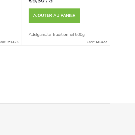
€5,30
/ ks
AJOUTER AU PANIER
Adelgamate Traditionnel 500g
ode:
M1425
Code:
M1422