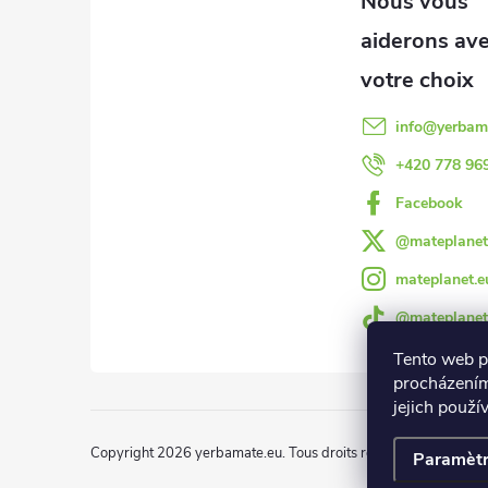
e
l
e
d
d
d
info
@
yerbam
e
e
+420 778 96
s
Facebook
p
l
@mateplanet
i
a
mateplanet.e
s
@mateplanet
g
t
Tento web p
procházením
e
e
jejich použí
s
Copyright 2026
yerbamate.eu
. Tous droits réservés.
Modifier l
Paramèt