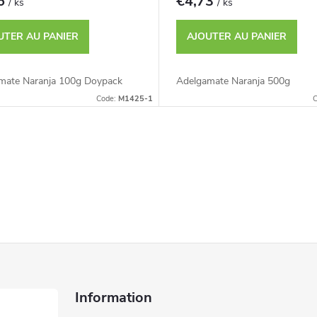
46
€4,73
/ ks
/ ks
UTER AU PANIER
AJOUTER AU PANIER
mate Naranja 100g Doypack
Adelgamate Naranja 500g
Code:
M1425-1
C
Information