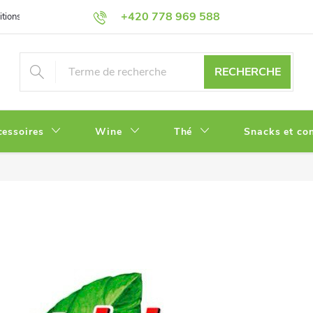
+420 778 969 588
tions
Politique de Confidentialité
RECHERCHE
cessoires
Wine
Thé
Snacks et con