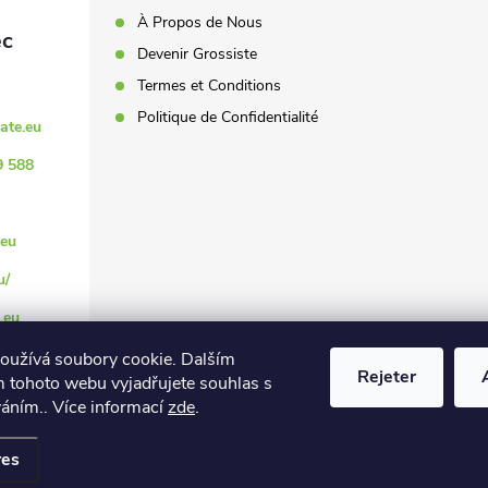
À Propos de Nous
Devenir Grossiste
Termes et Conditions
Politique de Confidentialité
ate.eu
9 588
eu
u/
.eu
oužívá soubory cookie. Dalším
Rejeter
 tohoto webu vyjadřujete souhlas s
váním.. Více informací
zde
.
es paramètres des cookies
res