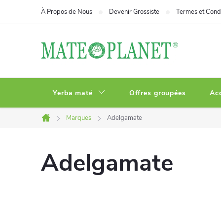
Aller
À Propos de Nous
Devenir Grossiste
Termes et Condi
au
contenu
Yerba maté
Offres groupées
Ac
Marques
Adelgamate
Accueil
Adelgamate