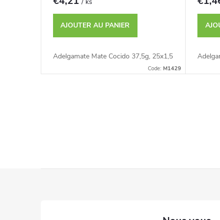
€4,21
€1,
/ ks
AJOUTER AU PANIER
AJO
Adelgamate Mate Cocido 37,5g, 25x1,5
Adelga
Code:
M1429
C
o
n
t
P
r
i
ô