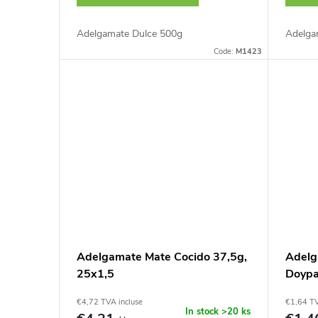
i
r
Adelgamate Dulce 500g
Adelga
t
Code:
M1423
o
s
d
u
i
t
s
Adelgamate Mate Cocido 37,5g,
Adelg
25x1,5
Doyp
€4,72 TVA incluse
€1,64 TV
In stock
>20 ks