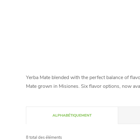
Yerba Mate blended with the perfect balance of flavo
Mate grown in Misiones. Six flavor options, now avai
T
ALPHABÉTIQUEMENT
r
8
total des éléments