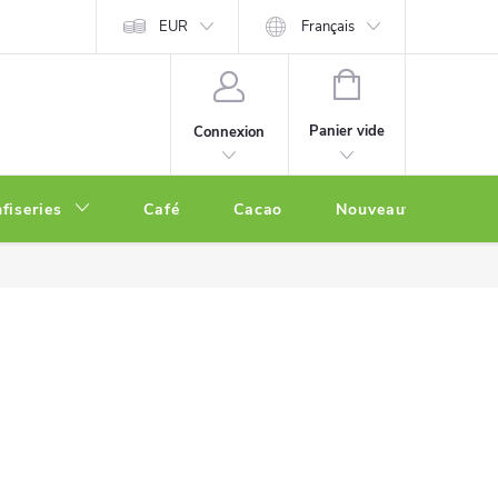
EUR
Français
PANIER
D'ACHAT
Panier vide
Connexion
fiseries
Café
Cacao
Nouveautés
O