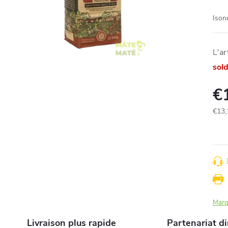
Ison
L'ar
sol
€
€13,
Prix
de
la
mesu
Marq
Livraison plus rapide
Partenariat di