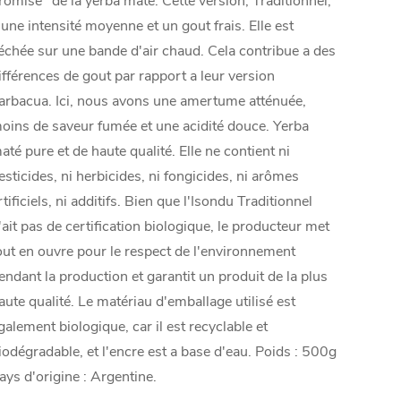
romise" de la yerba maté. Cette version, Traditionnel,
 une intensité moyenne et un gout frais. Elle est
échée sur une bande d'air chaud. Cela contribue a des
ifférences de gout par rapport a leur version
arbacua. Ici, nous avons une amertume atténuée,
oins de saveur fumée et une acidité douce. Yerba
até pure et de haute qualité. Elle ne contient ni
esticides, ni herbicides, ni fongicides, ni arômes
rtificiels, ni additifs. Bien que l'Isondu Traditionnel
'ait pas de certification biologique, le producteur met
out en ouvre pour le respect de l'environnement
endant la production et garantit un produit de la plus
aute qualité. Le matériau d'emballage utilisé est
galement biologique, car il est recyclable et
iodégradable, et l'encre est a base d'eau. Poids : 500g
ays d'origine : Argentine.