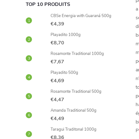
p
TOP 10 PRODUITS
a
CBSe Energia with Guaraná 500g
s
€4,39
d
b
Playadito 1000g
€8,70
m
m
Rosamonte Traditional 1000g
p
€7,67
a
Playadito 500g
n
€4,69
t
Rosamonte Traditional 500g
p
€4,47
h
Amanda Traditional 500g
é
€4,49
b
Taragui Traditonal 1000g
P
€8,36