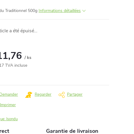
du Traditionnel 500g
Informations détaillées
ticle a été épuisé…
d
11,76
/ ks
17 TVA incluse
re:
Demander
Regarder
Partager
Imprimer
ue:
Isondu
rect
Garantie de livraison