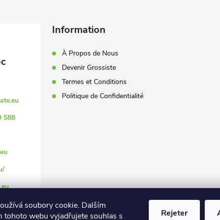
Information
À Propos de Nous
Devenir Grossiste
Termes et Conditions
Politique de Confidentialité
ate.eu
9 588
eu
u/
.eu
oužívá soubory cookie. Dalším
Rejeter
 tohoto webu vyjadřujete souhlas s