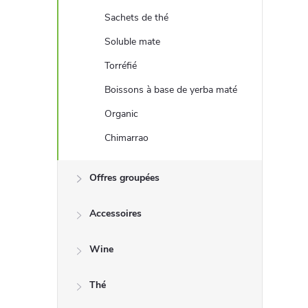
a
Sachets de thé
d
Soluble mate
Torréfié
r
Boissons à base de yerba maté
é
Organic
Chimarrao
Offres groupées
Accessoires
Wine
Thé