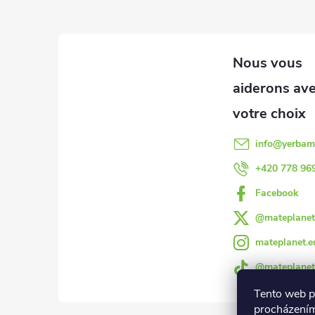
P
i
e
d
d
info
@
yerbam
e
+420 778 96
Facebook
p
@mateplanet
a
mateplanet.e
@mateplanet
g
Tento web p
procházením