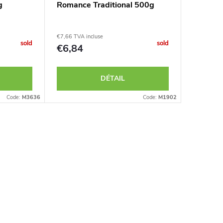
g
Romance Traditional 500g
Jesper 
€7,66 TVA incluse
€7,69 TVA 
sold
sold
€6,84
€6,87
DÉTAIL
AJOUT
Code:
M3636
Code:
M1902