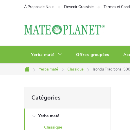
Aller
À Propos de Nous
Devenir Grossiste
Termes et Condi
au
contenu
Yerba maté
Offres groupées
Ac
Yerba maté
Classique
Isondu Traditional 50
Accueil
E
Sauter
Catégories
les
n
catégories
Yerba maté
c
Classique