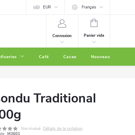
EUR
Français
PANIER
D'ACHAT
Panier vide
Connexion
fiseries
Café
Cacao
Nouveautés
O
sondu Traditional
00g
Détails de la notation
Non évalué
de :
M3601