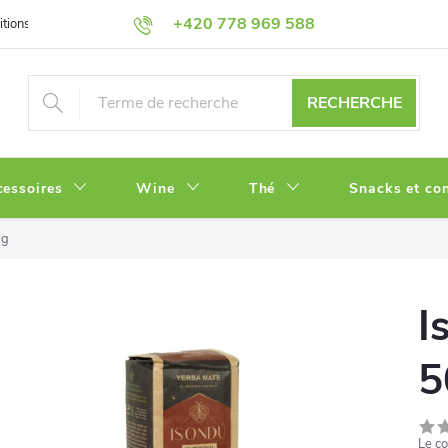
+420 778 969 588
tions
Politique de Confidentialité
RECHERCHE
cessoires
Wine
Thé
Snacks et con
0g
I
5
Le co