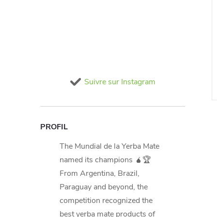
itional 500g
CACHAMATE Traditional Ca
Cha Mai 500g (yellow)
se
€5,62 TVA incluse
In stock
>20 ks
In stock
>20 ks
€5,02
U PANIER
AJOUTER AU PANIER
Suivre sur Instagram
Code:
M4802
Code:
M0505
PROFIL
The Mundial de la Yerba Mate
named its champions 🧉🏆
From Argentina, Brazil,
Paraguay and beyond, the
competition recognized the
best yerba mate products of