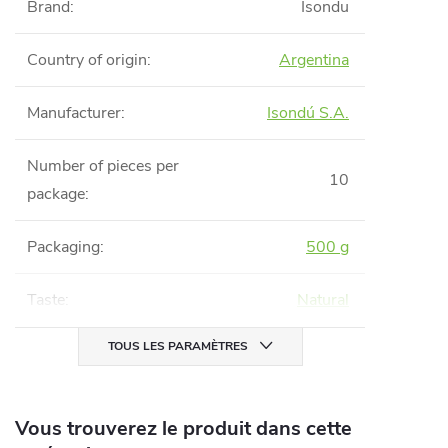
Brand
:
Isondu
Country of origin
:
Argentina
Manufacturer
:
Isondú S.A.
Number of pieces per
10
package
:
Packaging
:
500 g
Taste
:
Natural
TOUS LES PARAMÈTRES
Vous trouverez le produit dans cette