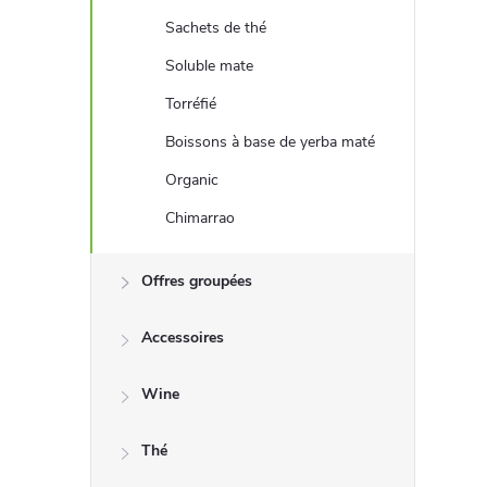
a
Sachets de thé
d
Soluble mate
Torréfié
r
Boissons à base de yerba maté
é
Organic
Chimarrao
Offres groupées
Accessoires
Wine
Thé