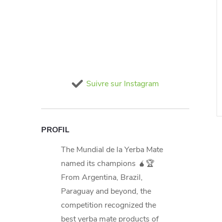
palada 500g
Aguantadora Despalada
500g
se
€6,19 TVA incluse
In stock
>20 ks
In stock
>20 ks
€5,53
Suivre sur Instagram
U PANIER
AJOUTER AU PANIER
Code:
M1171
Code:
M0103
PROFIL
The Mundial de la Yerba Mate
named its champions 🧉🏆
From Argentina, Brazil,
Paraguay and beyond, the
competition recognized the
best yerba mate products of