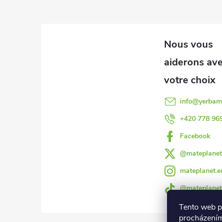
P
i
e
d
d
info
@
yerbam
e
+420 778 96
Facebook
p
@mateplanet
a
mateplanet.e
@mateplanet
g
Tento web p
procházením