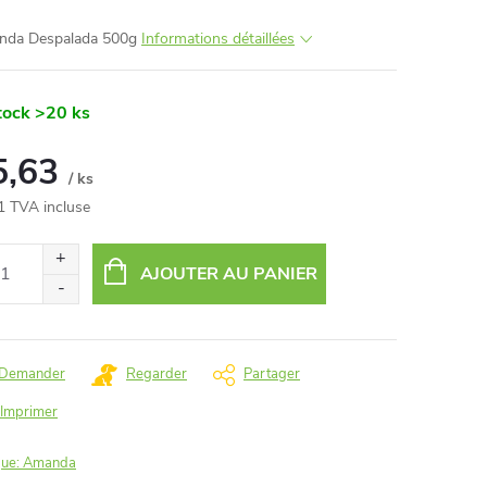
nda Despalada 500g
Informations détaillées
tock
>20 ks
5,63
/ ks
1 TVA incluse
AJOUTER AU PANIER
re:
Demander
Regarder
Partager
Imprimer
ue:
Amanda