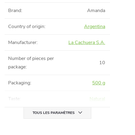
Brand
:
Amanda
Country of origin
:
Argentina
Manufacturer
:
La Cachuera S.A.
Number of pieces per
10
package
:
Packaging
:
500 g
Taste
:
Natural
TOUS LES PARAMÈTRES