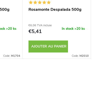
 500g
Rosamonte Despalada 500g
Salam 
€6,06 TVA incluse
€8,39 TVA 
tock
>20 ks
In stock
>20 ks
€5,41
€7,49
AJOUTER AU PANIER
AJOUT
Code:
M1704
Code:
M2010