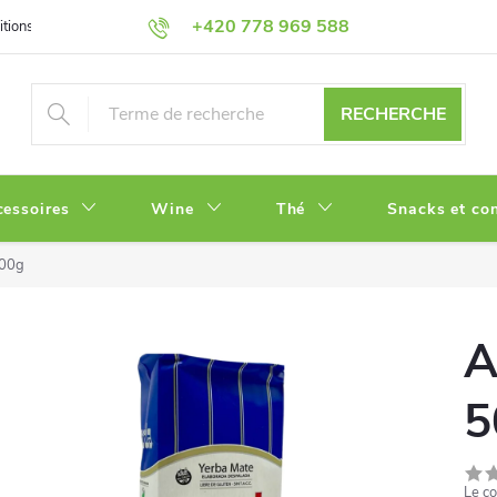
+420 778 969 588
tions
Politique de Confidentialité
RECHERCHE
cessoires
Wine
Thé
Snacks et con
500g
A
5
Le co