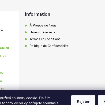
Information
À Propos de Nous
Devenir Grossiste
Termes et Conditions
Politique de Confidentialité
ate.eu
9 588
eu
u/
.eu
oužívá soubory cookie. Dalším
Rejeter
 tohoto webu vyjadřujete souhlas s