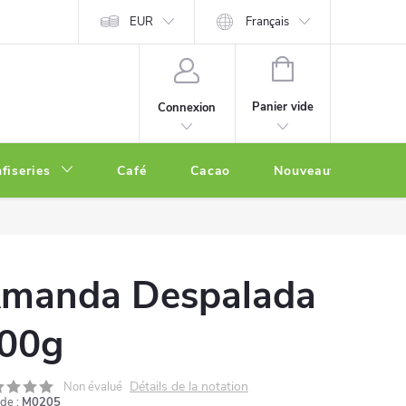
EUR
Français
PANIER
D'ACHAT
Panier vide
Connexion
fiseries
Café
Cacao
Nouveautés
O
manda Despalada
00g
Détails de la notation
Non évalué
de :
M0205