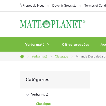
Aller
À Propos de Nous
Devenir Grossiste
Termes et Condi
au
contenu
Yerba maté
Offres groupées
Ac
Yerba maté
Classique
Amanda Despalada 
Accueil
E
Sauter
Catégories
les
n
catégories
Yerba maté
c
Classique