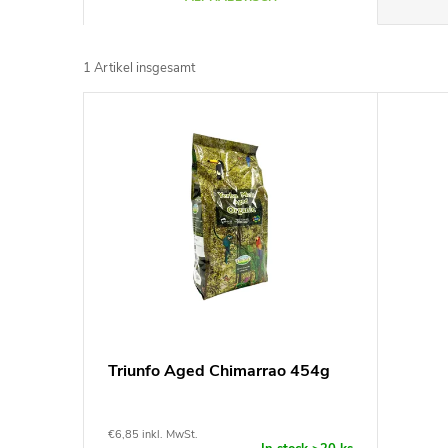
r
1
Artikel insgesamt
o
L
d
i
u
s
k
t
t
e
s
d
Triunfo Aged Chimarrao 454g
o
e
r
€6,85 inkl. MwSt.