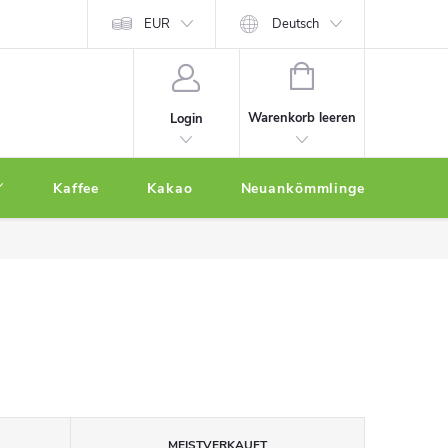
EUR
Deutsch
WARENKORB
Warenkorb leeren
Login
Kaffee
Kakao
Neuankömmlinge
Othe
MEISTVERKAUFT