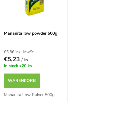
r
u
u
k
n
Mananita low powder 500g
t
g
e
€5,86 inkl. MwSt.
€5,23
/ ks
In stock
>20 ks
WARENKORB
Mananita Low Pulver 500g
S
t