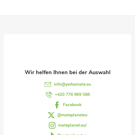
e
F
u
e
u
r
ß
e
z
l
e
e
info
@
yerbamate.eu
m
i
+420 778 969 588
e
Facebook
l
n
@mateplaneteu
e
mateplanet.eu/
t