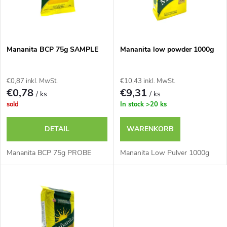
u
t
k
e
t
Mananita BCP 75g SAMPLE
Mananita low powder 1000g
d
s
€0,87 inkl. MwSt.
€10,43 inkl. MwSt.
e
€0,78
€9,31
/ ks
/ ks
o
sold
In stock
>20 ks
r
r
DETAIL
WARENKORB
P
t
Mananita BCP 75g PROBE
Mananita Low Pulver 1000g
r
i
o
e
d