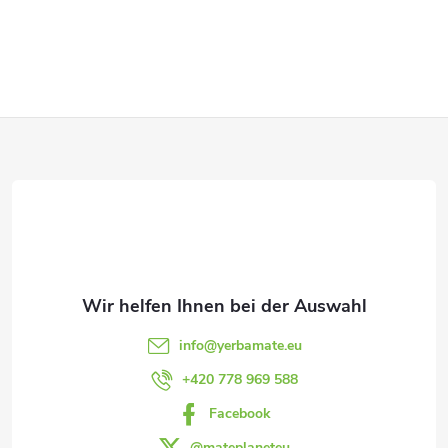
S
t
e
F
u
e
u
r
ß
e
z
l
e
e
info
@
yerbamate.eu
m
i
+420 778 969 588
e
Facebook
l
@mateplaneteu