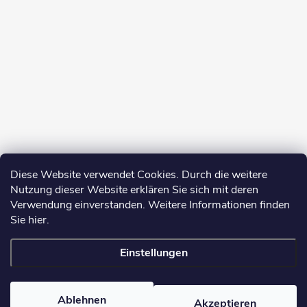
Diese Website verwendet Cookies. Durch die weitere
Nutzung dieser Website erklären Sie sich mit deren
Verwendung einverstanden. Weitere Informationen finden
Sie hier.
Einstellungen
Copyright 2026
yerbamate.eu
. Alle Rechte vorbehalten.
Cookie-
Einstellungen ändern
Ablehnen
Akzeptieren