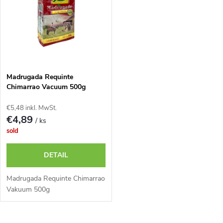
r
u
u
k
n
t
g
Madrugada Requinte
e
Chimarrao Vacuum 500g
€5,48 inkl. MwSt.
€4,89
/ ks
sold
DETAIL
Madrugada Requinte Chimarrao
Vakuum 500g