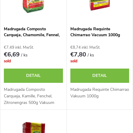
u
t
k
e
t
Madrugada Composto
Madrugada Requinte
Carqueja, Chamomile, Fennel,
Chimarrao Vacuum 1000g
d
Lemongras 500g vacuum
s
€7,49 inkl. MwSt.
€8,74 inkl. MwSt.
e
€6,69
€7,80
/ ks
/ ks
o
sold
sold
r
r
DETAIL
DETAIL
P
t
Madrugada Composto
Madrugada Requinte Chimarrao
r
Carqueja, Kamille, Fenchel,
Vakuum 1000g
Zitronengras 500g Vakuum
i
o
e
d