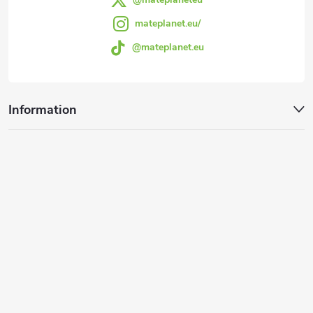
n
e
mateplanet.eu/
t
@mateplanet.eu
e
d
Information
e
r
L
i
s
t
e