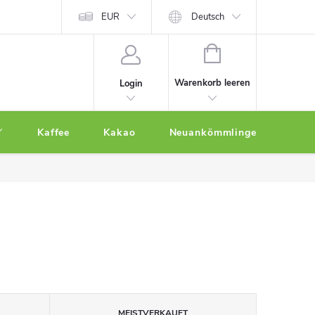
EUR
Deutsch
WARENKORB
Warenkorb leeren
Login
Kaffee
Kakao
Neuankömmlinge
Othe
MEISTVERKAUFT