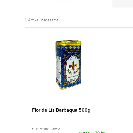
r
1
Artikel insgesamt
o
L
d
i
u
s
k
t
t
e
s
d
Flor de Lis Barbaqua 500g
o
e
r
€16,76 inkl. MwSt.