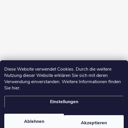
Diese Website verwendet Cookies. Durch die weitere
Nutzung dieser Website erklären Sie sich mit deren
Verwendung einverstanden. Weitere Informationen finden
Sie hier.
Einstellungen
Copyright 2026
yerbamate.eu
. Alle Rechte vorbehalten.
Cookie-
Einstellungen ändern
Ablehnen
Akzeptieren
Erstellt von Shoptet Premium