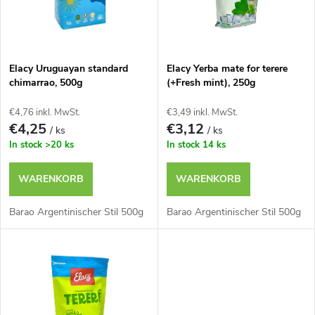
u
t
k
e
t
Elacy Uruguayan standard
Elacy Yerba mate for terere
chimarrao, 500g
(+Fresh mint), 250g
d
s
€4,76 inkl. MwSt.
€3,49 inkl. MwSt.
e
€4,25
€3,12
/ ks
/ ks
o
In stock
>20 ks
In stock
14 ks
r
r
WARENKORB
WARENKORB
P
t
Barao Argentinischer Stil 500g
Barao Argentinischer Stil 500g
r
i
o
e
d