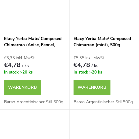
Elacy Yerba Mate/ Composed
Elacy Yerba Mate/ Composed
Chimarrao (Anise, Fennel,
Chimarrao (mint), 500g
Chamomile, Anise and
Lemongrass) 500g
€5,35 inkl. MwSt.
€5,35 inkl. MwSt.
€4,78
€4,78
/ ks
/ ks
In stock
>20 ks
In stock
>20 ks
WARENKORB
WARENKORB
Barao Argentinischer Stil 500g
Barao Argentinischer Stil 500g