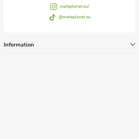
e
mateplanet.eu/
t
@mateplanet.eu
e
d
Information
e
r
L
i
s
t
e