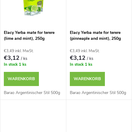
r
u
u
k
n
Elacy Yerba mate for terere
Elacy Yerba mate for terere
t
(lime and mint), 250g
(pinneaple and mint), 250g
g
e
€3,49 inkl. MwSt.
€3,49 inkl. MwSt.
€3,12
€3,12
/ ks
/ ks
In stock
1 ks
In stock
1 ks
WARENKORB
WARENKORB
Barao Argentinischer Stil 500g
Barao Argentinischer Stil 500g