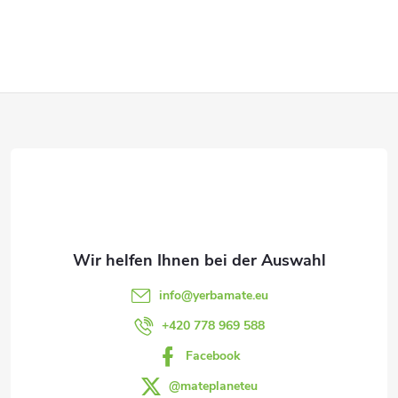
S
t
e
F
u
e
u
r
ß
e
z
l
e
e
info
@
yerbamate.eu
m
i
+420 778 969 588
e
Facebook
l
n
@mateplaneteu