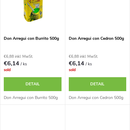
r
u
u
k
n
t
Don Arregui con Burrito 500g
Don Arregui con Cedron 500g
g
e
€6,88 inkl. MwSt.
€6,88 inkl. MwSt.
€6,14
€6,14
/ ks
/ ks
sold
sold
DETAIL
DETAIL
Don Arregui con Burrito 500g
Don Arregui con Cedron 500g