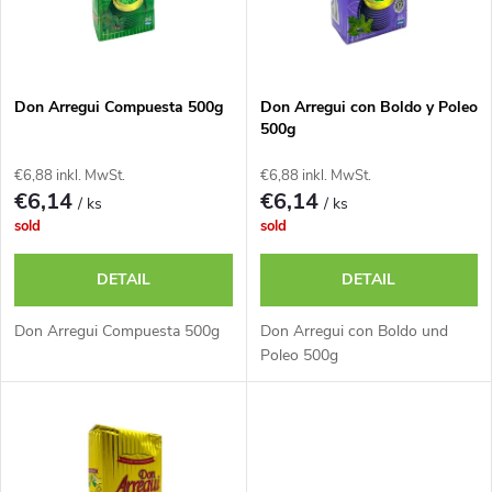
u
t
k
e
t
Don Arregui Compuesta 500g
Don Arregui con Boldo y Poleo
500g
d
s
€6,88 inkl. MwSt.
€6,88 inkl. MwSt.
e
€6,14
€6,14
/ ks
/ ks
o
sold
sold
r
r
DETAIL
DETAIL
P
t
Don Arregui Compuesta 500g
Don Arregui con Boldo und
r
Poleo 500g
i
o
e
d