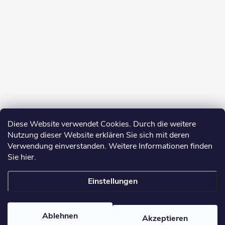
Diese Website verwendet Cookies. Durch die weitere
Nutzung dieser Website erklären Sie sich mit deren
Verwendung einverstanden. Weitere Informationen finden
Sie hier.
Einstellungen
Copyright 2026
yerbamate.eu
. Alle Rechte vorbehalten.
Cookie-
Einstellungen ändern
Ablehnen
Akzeptieren