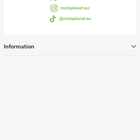
e
mateplanet.eu/
t
@mateplanet.eu
e
d
Information
e
r
L
i
s
t
e