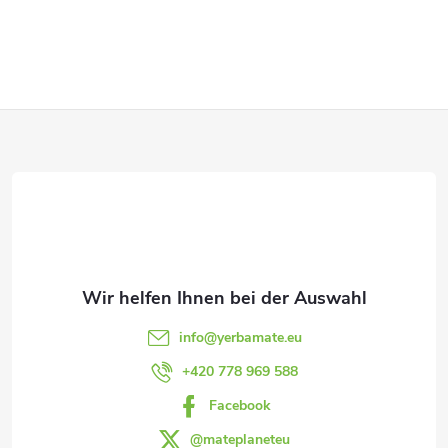
S
t
e
F
u
e
u
r
ß
e
z
l
e
e
info
@
yerbamate.eu
m
i
+420 778 969 588
e
Facebook
l
n
@mateplaneteu