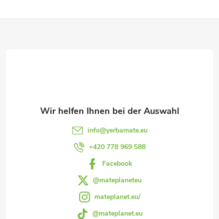
r
e
u
F
u
u
k
e
u
n
t
r
ß
g
e
e
z
l
e
e
info
@
yerbamate.eu
m
i
+420 778 969 588
e
Facebook
l
n
@mateplaneteu
e
mateplanet.eu/
t
@mateplanet.eu