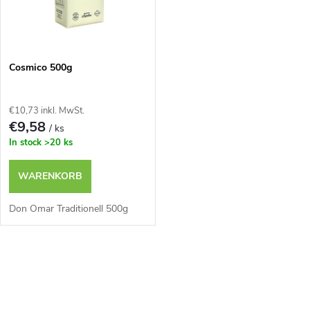
u
t
k
e
t
Cosmico 500g
d
s
€10,73 inkl. MwSt.
e
€9,58
/ ks
o
In stock
>20 ks
r
r
WARENKORB
P
t
Don Omar Traditionell 500g
r
i
o
S
e
t
d