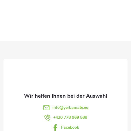
S
t
e
F
u
e
u
r
ß
e
z
l
e
e
info
@
yerbamate.eu
m
i
+420 778 969 588
e
Facebook