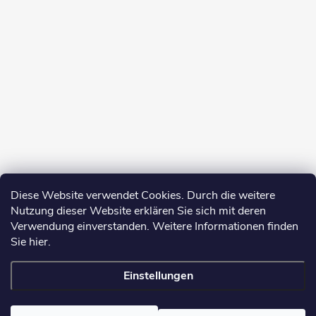
Diese Website verwendet Cookies. Durch die weitere
Nutzung dieser Website erklären Sie sich mit deren
Verwendung einverstanden. Weitere Informationen finden
Sie hier.
Einstellungen
Copyright 2026
yerbamate.eu
. Alle Rechte vorbehalten.
Cookie-
Einstellungen ändern