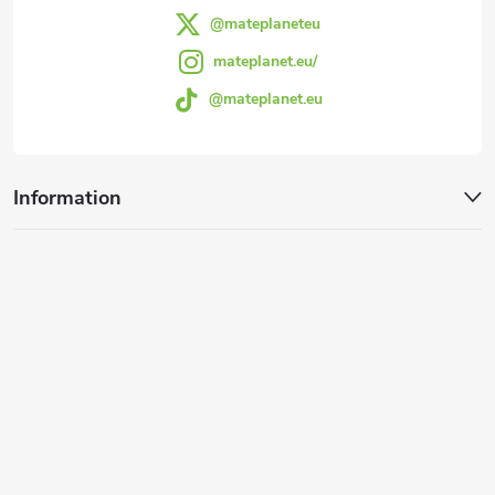
l
n
@mateplaneteu
e
mateplanet.eu/
t
@mateplanet.eu
e
d
Information
e
r
L
i
s
t
e