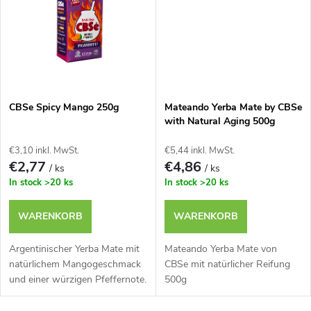
r
u
u
k
n
t
g
CBSe Spicy Mango 250g
Mateando Yerba Mate by CBSe
e
with Natural Aging 500g
€3,10 inkl. MwSt.
€5,44 inkl. MwSt.
€2,77
€4,86
/ ks
/ ks
In stock
>20 ks
In stock
>20 ks
WARENKORB
WARENKORB
Argentinischer Yerba Mate mit
Mateando Yerba Mate von
natürlichem Mangogeschmack
CBSe mit natürlicher Reifung
und einer würzigen Pfeffernote.
500g