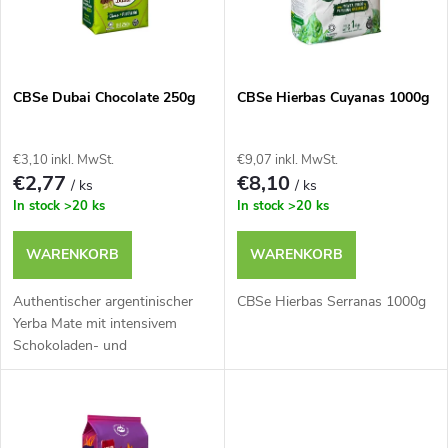
u
t
k
e
t
CBSe Dubai Chocolate 250g
CBSe Hierbas Cuyanas 1000g
d
s
€3,10 inkl. MwSt.
€9,07 inkl. MwSt.
e
€2,77
€8,10
/ ks
/ ks
o
In stock
>20 ks
In stock
>20 ks
r
r
WARENKORB
WARENKORB
P
t
Authentischer argentinischer
CBSe Hierbas Serranas 1000g
r
Yerba Mate mit intensivem
Schokoladen- und
i
Pistaziengeschmack.
o
e
d