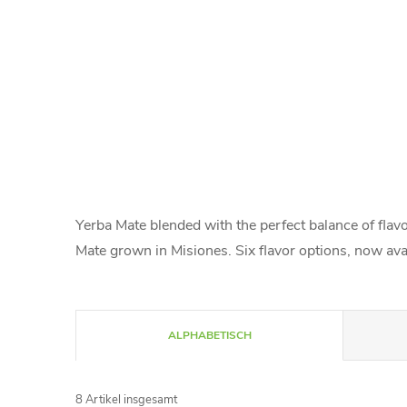
Yerba Mate blended with the perfect balance of flavo
Mate grown in Misiones. Six flavor options, now avai
P
ALPHABETISCH
r
8
Artikel insgesamt