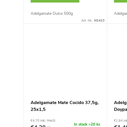
i
r
Adelgamate Dulce 500g
Adelga
e
Art.-Nr.:
M1423
o
r
d
u
u
n
k
g
t
e
Adelgamate Mate Cocido 37,5g,
Adelg
25x1,5
Doyp
€4,70 inkl. MwSt.
€1,64 in
In stock
>20 ks