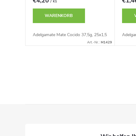
€4,20
€1,
/ ks
WARENKORB
Adelgamate Mate Cocido 37,5g, 25x1,5
Adelga
Art.-Nr.:
M1429
S
t
e
u
F
e
u
r