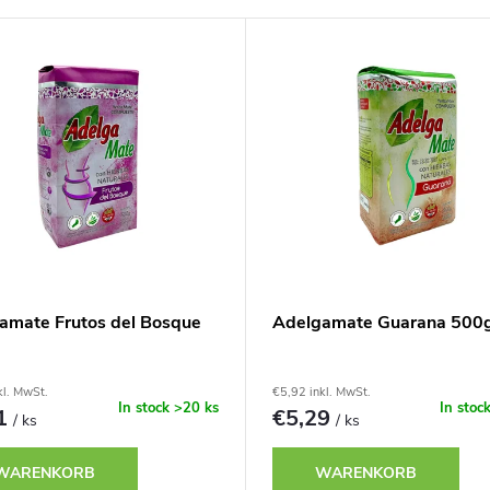
amate Frutos del Bosque
Adelgamate Guarana 500
kl. MwSt.
€5,92 inkl. MwSt.
In stock
>20 ks
In stoc
71
€5,29
/ ks
/ ks
WARENKORB
WARENKORB