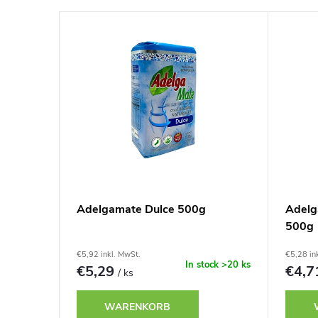
o
L
d
i
u
s
k
t
t
e
s
d
Adelgamate Dulce 500g
Adelg
o
500g
e
r
€5,92 inkl. MwSt.
€5,28 in
r
In stock
>20 ks
€5,29
€4,
/ ks
t
P
WARENKORB