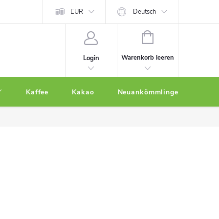
EUR
Deutsch
WARENKORB
Warenkorb leeren
Login
Kaffee
Kakao
Neuankömmlinge
Othe