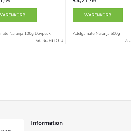
46
€4,71
/ ks
/ ks
WARENKORB
WARENKORB
mate Naranja 100g Doypack
Adelgamate Naranja 500g
Art.-Nr.:
M1425-1
Art.
Information