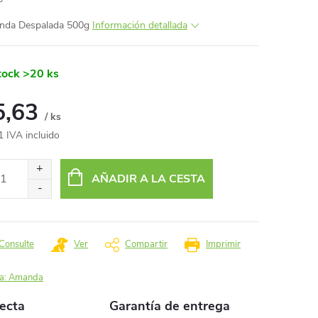
nda Despalada 500g
Información detallada
tock
>20 ks
5,63
/ ks
1 IVA incluido
io
AÑADIR A LA CESTA
da:
Consulte
Ver
Compartir
Imprimir
a:
Amanda
recta
Garantía de entrega