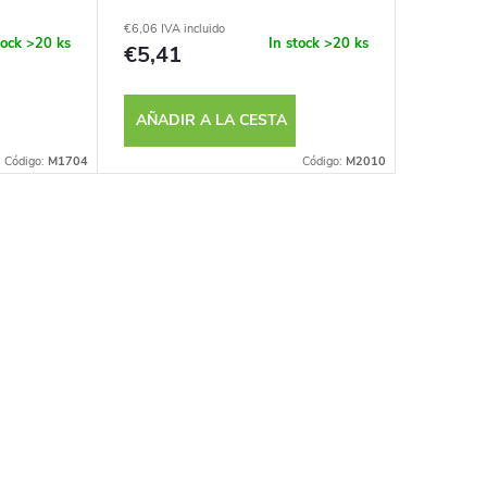
€6,06 IVA incluido
€8,39 IVA i
tock
>20 ks
In stock
>20 ks
€5,41
€7,49
AÑADIR A LA CESTA
AÑADI
Código:
M1704
Código:
M2010