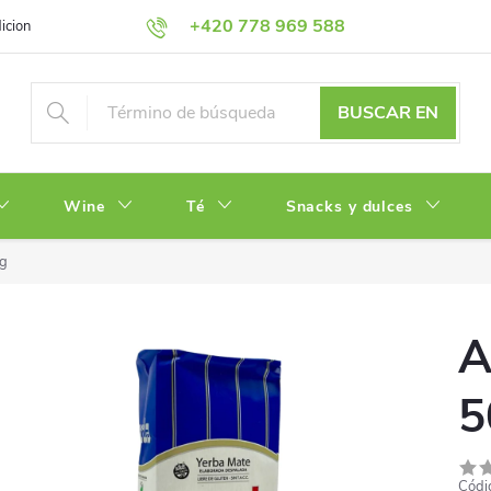
+420 778 969 588
iciones
Política de Privacidad
BUSCAR EN
Wine
Té
Snacks y dulces
g
A
5
Códi