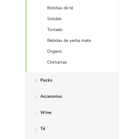
r
Bolsitas de té
a
Soluble
Tostado
l
Bebidas de yerba mate
a
Organic
Chimarrao
t
e
Packs
r
Accesorios
a
Wine
l
Té