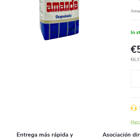
Ama
In s
€
€6,3
Prec
de
la
medi
Marc
Entrega más rápida y
Asociación di