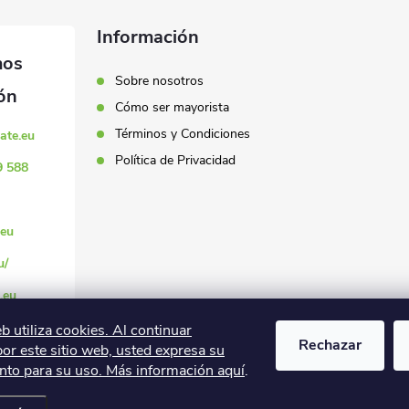
Información
Sobre nosotros
Cómo ser mayorista
Términos y Condiciones
ate.eu
Política de Privacidad
9 588
eu
u/
.eu
eb utiliza cookies. Al continuar
Rechazar
r este sitio web, usted expresa su
nto para su uso. Más información aquí
.