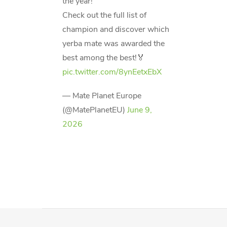
the year!
Check out the full list of
champion and discover which
yerba mate was awarded the
best among the best!🏅
pic.twitter.com/8ynEetxEbX
— Mate Planet Europe
(@MatePlanetEU)
June 9,
2026
P