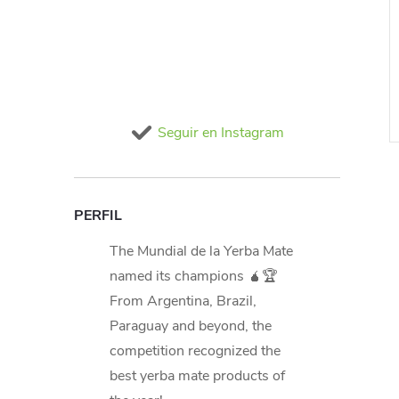
do
€6,19 IVA incluido
In stock
>20 ks
In stock
>20 ks
€5,53
LA CESTA
AÑADIR A LA CESTA
Seguir en Instagram
Código:
M1171
Código:
M0103
PERFIL
The Mundial de la Yerba Mate
named its champions 🧉🏆
From Argentina, Brazil,
Paraguay and beyond, the
competition recognized the
best yerba mate products of