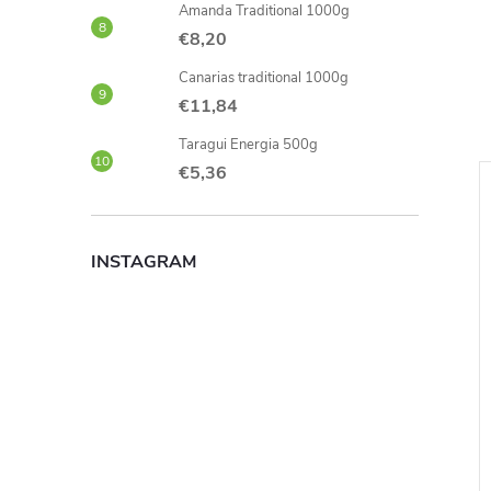
Amanda Traditional 1000g
€8,20
Canarias traditional 1000g
€11,84
Taragui Energia 500g
€5,36
INSTAGRAM
palada 500g
Aguantadora Despalada
500g