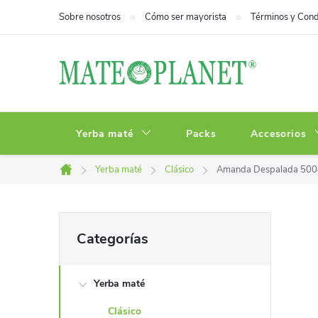
Ir
Sobre nosotros
Cómo ser mayorista
Términos y Cond
al
contenido
Yerba maté
Packs
Accesorios
Yerba maté
Clásico
Amanda Despalada 500
Inicio
B
Saltar
Categorías
categorías
a
Yerba maté
r
Clásico