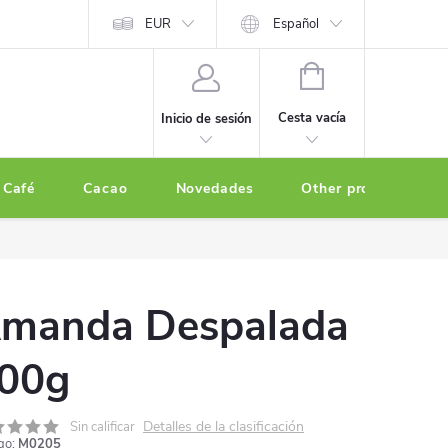
EUR
Español
CESTA
DE
Cesta vacía
Inicio de sesión
LA
COMPRA
Café
Cacao
Novedades
Other products
manda Despalada
00g
Detalles de la clasificación
Sin calificar
go:
M0205