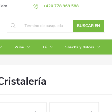
+420 778 969 588
iciones
Política de Privacidad
BUSCAR EN
Wine
Té
Snacks y dulces
Cristalería