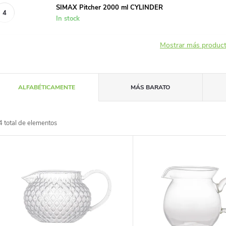
SIMAX Pitcher 2000 ml CYLINDER
In stock
Mostrar más produc
C
ALFABÉTICAMENTE
MÁS BARATO
4
total de elementos
a
L
s
s
f
t