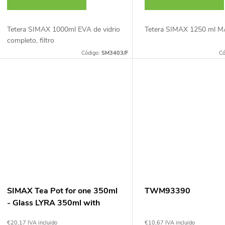
Tetera SIMAX 1000ml EVA de vidrio
Tetera SIMAX 1250 ml 
completo, filtro
Código:
SM3403/F
Có
SIMAX Tea Pot for one 350ml
TWM93390
- Glass LYRA 350ml with
stainless filter and handle
€20,17 IVA incluido
€10,67 IVA incluido