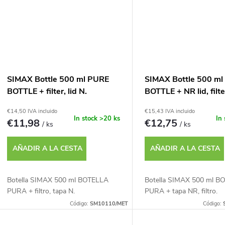
p
t
r
o
o
s
d
SIMAX Bottle 500 ml PURE
SIMAX Bottle 500 m
BOTTLE + filter, lid N.
BOTTLE + NR lid, filte
u
€14,50 IVA incluido
€15,43 IVA incluido
In stock
>20 ks
In
€11,98
€12,75
/ ks
/ ks
c
AÑADIR A LA CESTA
AÑADIR A LA CESTA
t
o
Botella SIMAX 500 ml BOTELLA
Botella SIMAX 500 ml B
PURA + filtro, tapa N.
PURA + tapa NR, filtro.
s
Código:
SM10110/MET
Código: