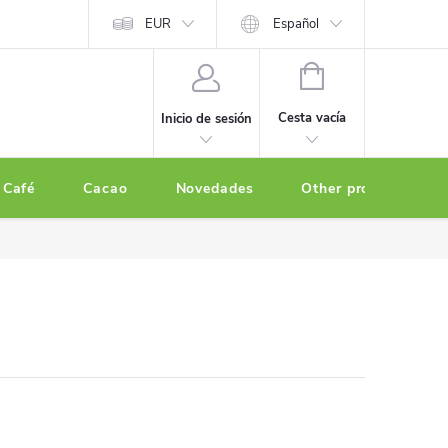
EUR
Español
CESTA
DE
Cesta vacía
Inicio de sesión
LA
COMPRA
Café
Cacao
Novedades
Other products