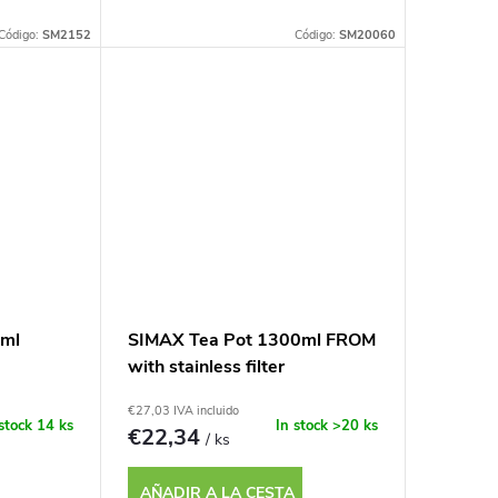
Código:
SM2152
Código:
SM20060
 ml
SIMAX Tea Pot 1300ml FROM
with stainless filter
€27,03 IVA incluido
 stock
14 ks
In stock
>20 ks
€22,34
/ ks
AÑADIR A LA CESTA