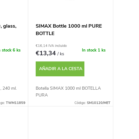
 glass,
SIMAX Bottle 1000 ml PURE
BOTTLE
€16,14 IVA incluido
n stock
6 ks
In stock
1 ks
€13,34
/ ks
AÑADIR A LA CESTA
, 240 ml.
Botella SIMAX 1000 ml BOTELLA
PURA
igo:
TWM11859
Código:
SM10120/MET