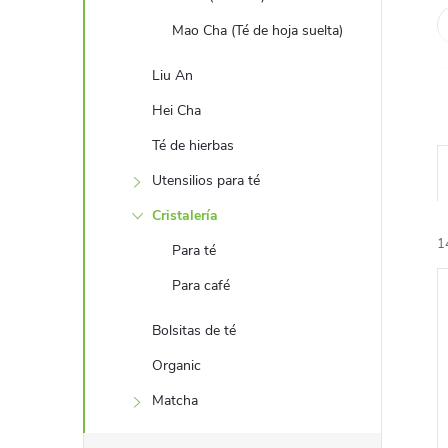
Mao Cha (Té de hoja suelta)
Liu An
Hei Cha
Té de hierbas
Utensilios para té
l
Cristalería
1
Para té
Para café
i
Bolsitas de té
i
Organic
Matcha