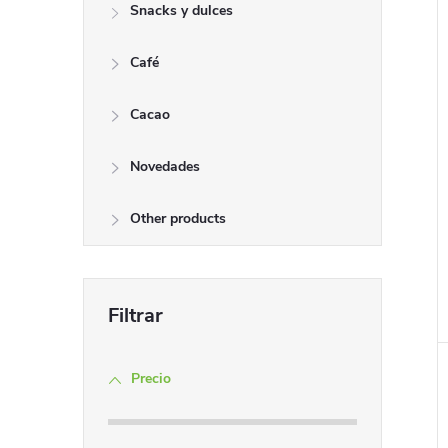
i
Snacks y dulces
Café
Cacao
Novedades
i
Other products
Precio