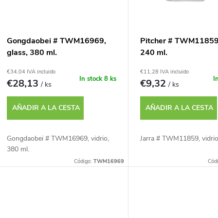
a
c
d
Gongdaobei # TWM16969,
Pitcher # TWM11859,
a
glass, 380 ml.
240 ml.
e
€34,04 IVA incluido
€11,28 IVA incluido
c
In stock
8 ks
I
€28,13
€9,32
/ ks
/ ks
p
AÑADIR A LA CESTA
AÑADIR A LA CESTA
r
ó
o
Gongdaobei # TWM16969, vidrio,
Jarra # TWM11859, vidrio
n
380 ml.
d
Código:
TWM16969
Cód
d
u
e
c