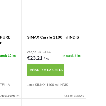
l PURE
SIMAX Carafe 1100 ml INDIS
r.
€28,08 IVA incluido
 stock
12 ks
In stock
4 ks
€23,21
/ ks
AÑADIR A LA CESTA
OTELLA
Jarra SIMAX 1100 ml INDIS
SM10110/MET/N
Código:
SM2546