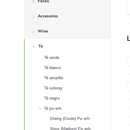
Packs
r
Accesorios
a
l
Wine
a
Té
Té verde
t
Té blanco
e
Té amarillo
Té oolong
r
Té negro
a
Té pu-erh
l
Sheng (Crudo) Pu-erh
Shou (Maduro) Pu-erh