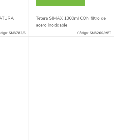
MATURA
Tetera SIMAX 1300ml CON filtro de
acero inoxidable
digo:
SM3782/S
Código:
SM3260/MET