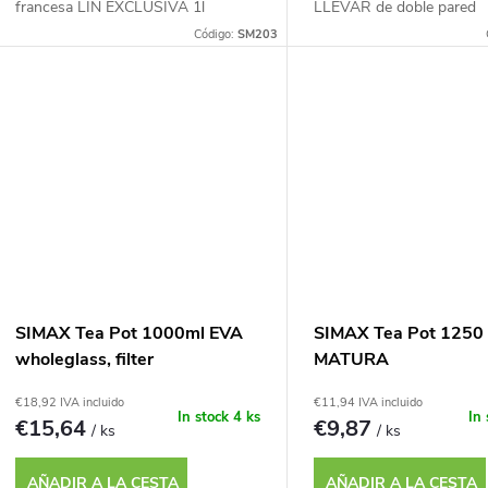
francesa LIN EXCLUSIVA 1l
LLEVAR de doble pared
Código:
SM203
SIMAX Tea Pot 1000ml EVA
SIMAX Tea Pot 1250
wholeglass, filter
MATURA
€18,92 IVA incluido
€11,94 IVA incluido
In stock
4 ks
In
€15,64
€9,87
/ ks
/ ks
AÑADIR A LA CESTA
AÑADIR A LA CESTA