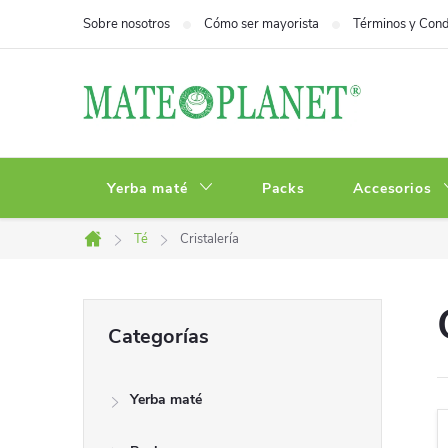
Ir
Sobre nosotros
Cómo ser mayorista
Términos y Cond
al
contenido
Yerba maté
Packs
Accesorios
Té
Cristalería
Inicio
B
Saltar
Categorías
categorías
a
Yerba maté
r