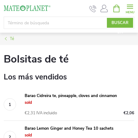
Ir
CESTA
DE
al
LA
contenido
BUSCAR
COMPRA
EN
Té
Bolsitas de té
Los más vendidos
Barao Cidreira te, pineapple, cloves and cinnamon
sold
€2,31 IVA incluido
€2,06
Barao Lemon Ginger and Honey Tea 10 sachets
sold