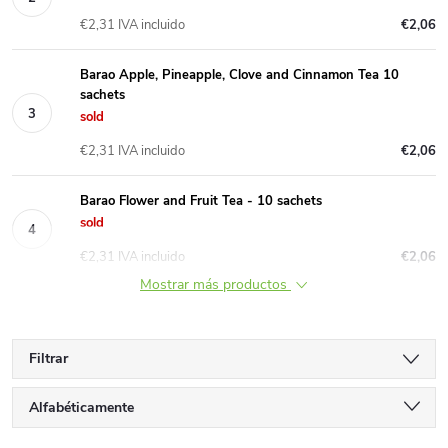
€2,31 IVA incluido
€2,06
Barao Apple, Pineapple, Clove and Cinnamon Tea 10
sachets
sold
€2,31 IVA incluido
€2,06
Barao Flower and Fruit Tea - 10 sachets
sold
€2,31 IVA incluido
€2,06
Mostrar más productos
Filtrar
C
Alfabéticamente
Más barato