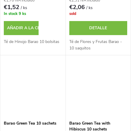
€1,70 IVA incluido
€2,31 IVA incluido
€1,52
€2,06
/ ks
/ ks
In stock
9 ks
sold
AÑADIR A LA CESTA
DETALLE
Té de Hinojo Barao 10 bolsitas
Té de Flores y Frutas Barao -
10 saquitos
Barao Green Tea 10 sachets
Barao Green Tea with
Hibiscus 10 sachets