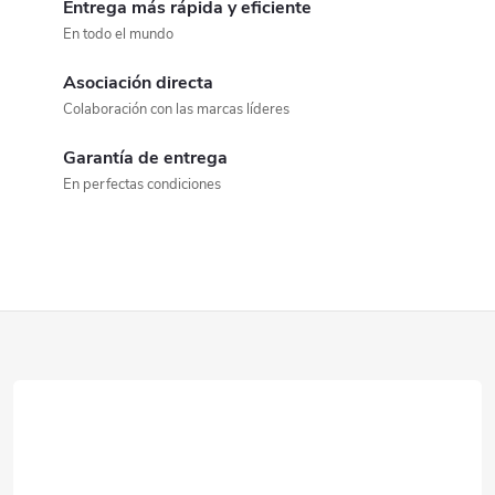
o
Entrega más rápida y eficiente
En todo el mundo
n
Asociación directa
t
Colaboración con las marcas líderes
r
Garantía de entrega
o
En perfectas condiciones
l
e
s
P
d
i
e
e
l