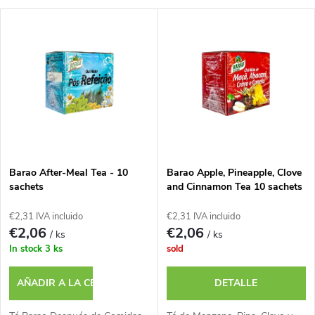
l
L
Más caro
a
i
Los más vendidos
s
s
i
t
f
a
i
Barao After-Meal Tea - 10
Barao Apple, Pineapple, Clove
sachets
and Cinnamon Tea 10 sachets
d
c
€2,31 IVA incluido
€2,31 IVA incluido
e
€2,06
€2,06
/ ks
/ ks
a
In stock
3 ks
sold
p
c
AÑADIR A LA CESTA
DETALLE
r