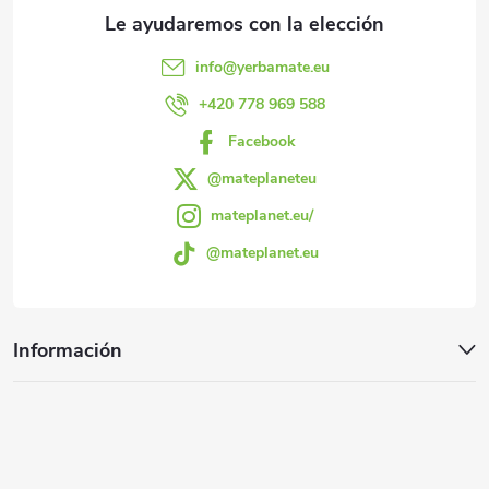
d
i
s
e
info
@
yerbamate.eu
t
p
+420 778 969 588
a
Facebook
á
d
@mateplaneteu
g
o
mateplanet.eu/
@mateplanet.eu
i
n
Información
a