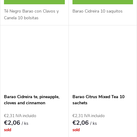
u
Té Negro Barao con Clavos y
Barao Cidreira 10 saquitos
c
Canela 10 bolsitas
t
o
s
Barao Cidreira te, pineapple,
Barao Citrus Mixed Tea 10
cloves and cinnamon
sachets
€2,31 IVA incluido
€2,31 IVA incluido
€2,06
€2,06
/ ks
/ ks
sold
sold