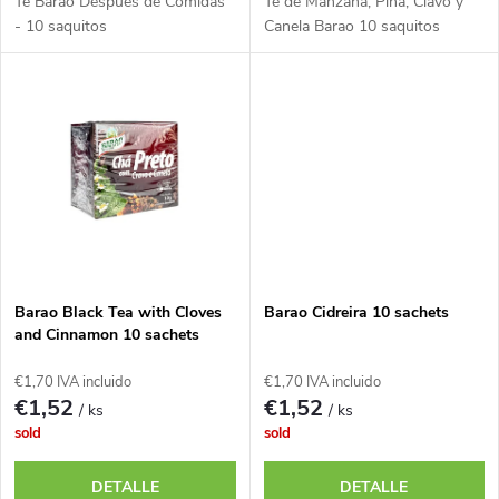
i
Té Barao Después de Comidas
Té de Manzana, Pina, Clavo y
o
- 10 saquitos
Canela Barao 10 saquitos
ó
d
n
u
d
c
e
t
p
o
Barao Black Tea with Cloves
Barao Cidreira 10 sachets
r
and Cinnamon 10 sachets
s
€1,70 IVA incluido
€1,70 IVA incluido
o
€1,52
€1,52
/ ks
/ ks
sold
sold
d
DETALLE
DETALLE