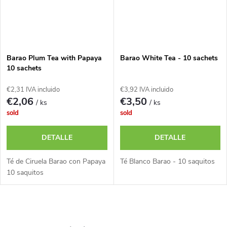
Barao Plum Tea with Papaya
Barao White Tea - 10 sachets
10 sachets
€2,31 IVA incluido
€3,92 IVA incluido
€2,06
€3,50
/ ks
/ ks
sold
sold
DETALLE
DETALLE
Té de Ciruela Barao con Papaya
Té Blanco Barao - 10 saquitos
10 saquitos
C