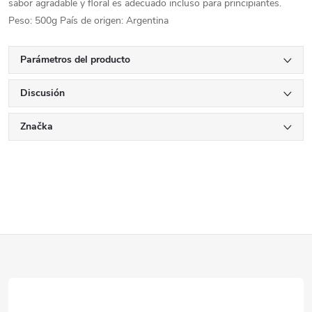
sabor agradable y floral es adecuado incluso para principiantes.
Peso: 500g País de origen: Argentina
Parámetros del producto
Discusión
Značka
P
i