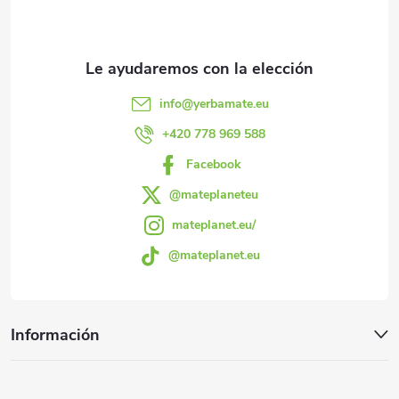
e
d
e
info
@
yerbamate.eu
p
+420 778 969 588
Facebook
á
@mateplaneteu
g
mateplanet.eu/
@mateplanet.eu
i
n
Información
a