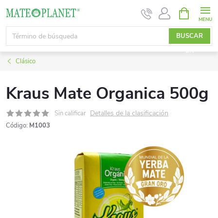
Ir
CESTA
DE
al
LA
contenido
BUSCAR
COMPRA
EN
Clásico
Kraus Mate Organica 500g
Detalles de la clasificación
Sin calificar
Código:
M1003