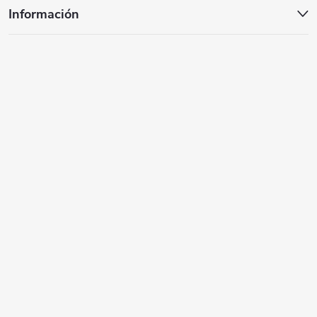
n
Información
a