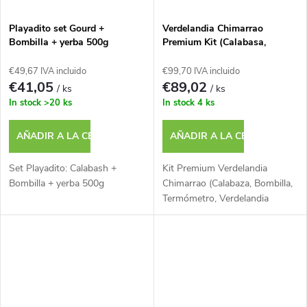
Playadito set Gourd +
Verdelandia Chimarrao
Bombilla + yerba 500g
Premium Kit (Calabasa,
Bombilla, Thermometr,
Verdelandia Premium1kg)
€49,67 IVA incluido
€99,70 IVA incluido
€41,05
€89,02
/ ks
/ ks
In stock
>20 ks
In stock
4 ks
AÑADIR A LA CESTA
AÑADIR A LA CESTA
Set Playadito: Calabash +
Kit Premium Verdelandia
Bombilla + yerba 500g
Chimarrao (Calabaza, Bombilla,
Termómetro, Verdelandia
Premium 1kg)