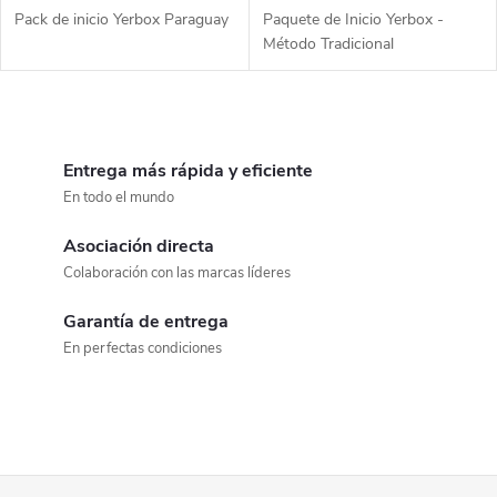
Pack de inicio Yerbox Paraguay
Paquete de Inicio Yerbox -
Método Tradicional
C
o
Entrega más rápida y eficiente
En todo el mundo
n
Asociación directa
t
Colaboración con las marcas líderes
r
Garantía de entrega
o
En perfectas condiciones
l
e
s