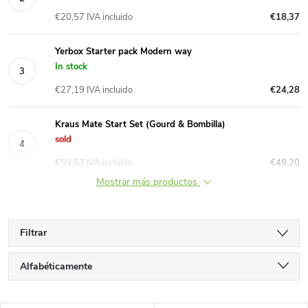
€20,57 IVA incluido
€18,37
Yerbox Starter pack Modern way
In stock
€27,19 IVA incluido
€24,28
Kraus Mate Start Set (Gourd & Bombilla)
sold
€59,53 IVA incluido
€49,20
Mostrar más productos
Filtrar
C
Alfabéticamente
l
Más barato