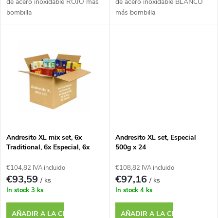
o
de acero inoxidable ROJO más
de acero inoxidable BLANCO
bombilla
más bombilla
ó
d
n
u
d
c
e
t
p
o
r
Andresito XL mix set, 6x
Andresito XL set, Especial
s
Traditional, 6x Especial, 6x
500g x 24
Despalada, 4x Suave, 2x
o
Terere
€104,82 IVA incluido
€108,82 IVA incluido
€93,59
€97,16
/ ks
/ ks
d
In stock
3 ks
In stock
4 ks
u
AÑADIR A LA CESTA
AÑADIR A LA CESTA