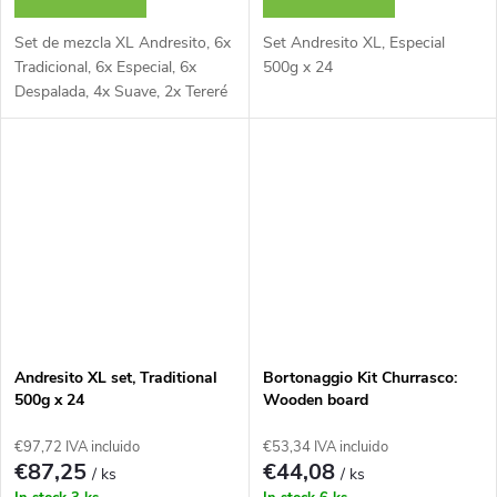
c
Set de mezcla XL Andresito, 6x
Set Andresito XL, Especial
Tradicional, 6x Especial, 6x
500g x 24
t
Despalada, 4x Suave, 2x Tereré
o
s
Andresito XL set, Traditional
Bortonaggio Kit Churrasco:
500g x 24
Wooden board
24x34cm+Knife+Fork
€97,72 IVA incluido
€53,34 IVA incluido
€87,25
€44,08
/ ks
/ ks