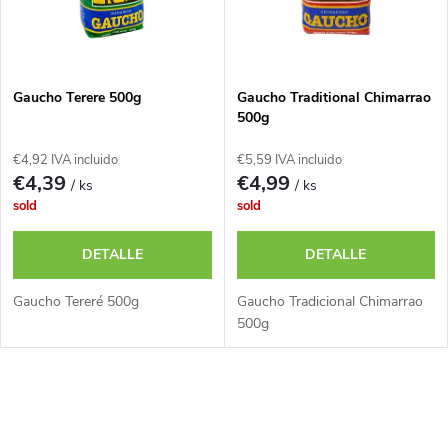
i
t
f
a
i
Gaucho Terere 500g
Gaucho Traditional Chimarrao
500g
d
c
€4,92 IVA incluido
€5,59 IVA incluido
e
€4,39
€4,99
/ ks
/ ks
a
sold
sold
p
c
DETALLE
DETALLE
r
i
Gaucho Tereré 500g
Gaucho Tradicional Chimarrao
o
500g
ó
d
C
n
u
o