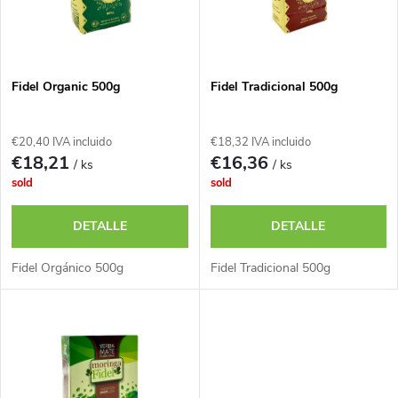
i
t
f
a
i
Fidel Organic 500g
Fidel Tradicional 500g
d
c
€20,40 IVA incluido
€18,32 IVA incluido
e
€18,21
€16,36
/ ks
/ ks
a
sold
sold
p
c
DETALLE
DETALLE
r
i
Fidel Orgánico 500g
Fidel Tradicional 500g
o
ó
d
n
u