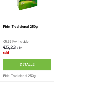
d
c
e
t
p
Fidel Tradicional 250g
o
r
s
€5,86 IVA incluido
€5,23
/ ks
o
sold
d
DETALLE
u
Fidel Tradicional 250g
c
C
t
o