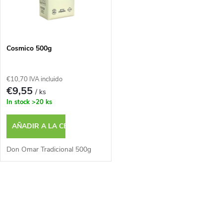
i
t
f
a
i
Cosmico 500g
d
c
€10,70 IVA incluido
e
€9,55
/ ks
a
In stock
>20 ks
p
c
AÑADIR A LA CESTA
r
i
Don Omar Tradicional 500g
o
ó
d
C
n
o
u