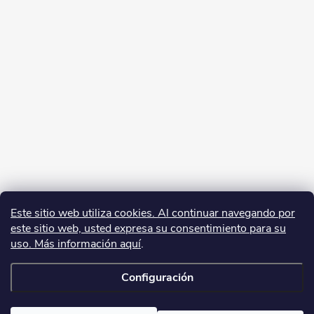
Este sitio web utiliza cookies. Al continuar navegando por
este sitio web, usted expresa su consentimiento para su
uso. Más información aquí
.
Configuración
Copyright 2026
yerbamate.eu
. Todos los derechos reservados.
Editar la
configuración de las cookies