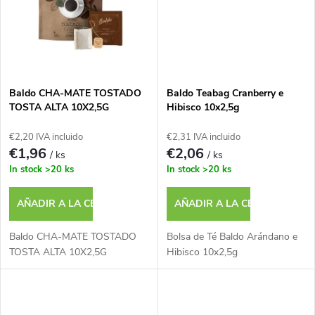
d
c
e
t
p
o
Baldo CHA-MATE TOSTADO
Baldo Teabag Cranberry e
r
TOSTA ALTA 10X2,5G
Hibisco 10x2,5g
s
€2,20 IVA incluido
€2,31 IVA incluido
o
€1,96
€2,06
/ ks
/ ks
In stock
>20 ks
In stock
>20 ks
d
AÑADIR A LA CESTA
AÑADIR A LA CESTA
u
Baldo CHA-MATE TOSTADO
Bolsa de Té Baldo Arándano e
c
TOSTA ALTA 10X2,5G
Hibisco 10x2,5g
t