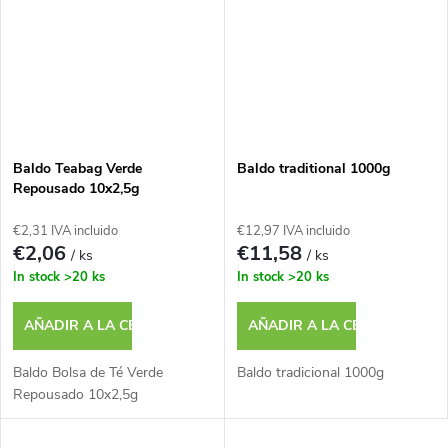
o
s
Baldo Teabag Verde
Baldo traditional 1000g
Repousado 10x2,5g
€2,31 IVA incluido
€12,97 IVA incluido
€2,06
€11,58
/ ks
/ ks
In stock
>20 ks
In stock
>20 ks
AÑADIR A LA CESTA
AÑADIR A LA CESTA
Baldo Bolsa de Té Verde
Baldo tradicional 1000g
Repousado 10x2,5g