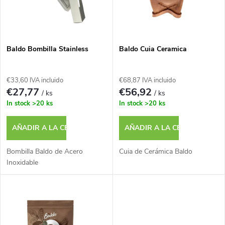
i
t
f
a
i
Baldo Bombilla Stainless
Baldo Cuia Ceramica
d
c
€33,60 IVA incluido
€68,87 IVA incluido
e
€27,77
€56,92
/ ks
/ ks
a
In stock
>20 ks
In stock
>20 ks
p
c
AÑADIR A LA CESTA
AÑADIR A LA CESTA
r
i
Bombilla Baldo de Acero
Cuia de Cerámica Baldo
o
Inoxidable
ó
d
n
u