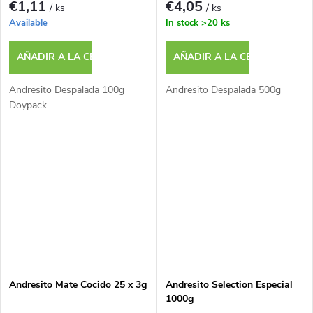
€1,11
€4,05
/ ks
/ ks
Available
In stock
>20 ks
AÑADIR A LA CESTA
AÑADIR A LA CESTA
Andresito Despalada 100g
Andresito Despalada 500g
Doypack
Andresito Mate Cocido 25 x 3g
Andresito Selection Especial
1000g