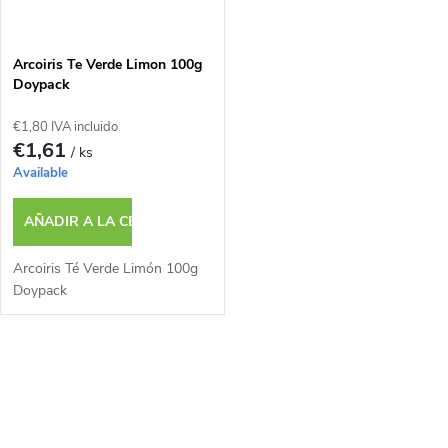
Arcoiris Te Verde Limon 100g
Doypack
€1,80 IVA incluido
€1,61
/ ks
Available
AÑADIR A LA CESTA
Arcoiris Té Verde Limón 100g
Doypack
C
o