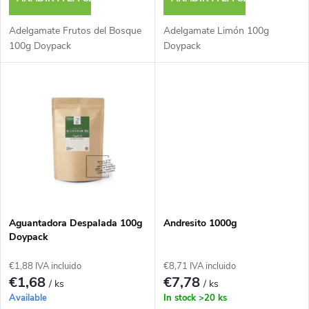
c
r
i
Adelgamate Frutos del Bosque
Adelgamate Limón 100g
o
100g Doypack
Doypack
ó
d
n
u
d
c
e
t
p
o
Aguantadora Despalada 100g
Andresito 1000g
r
Doypack
s
€1,88 IVA incluido
€8,71 IVA incluido
o
€1,68
€7,78
/ ks
/ ks
Available
In stock
>20 ks