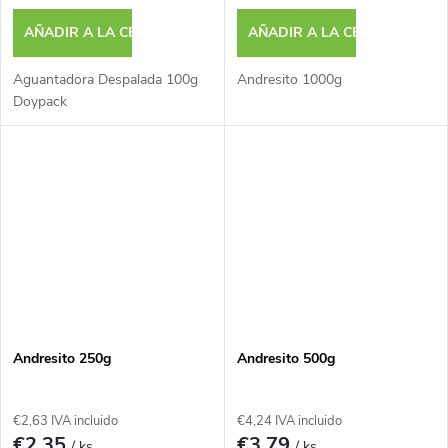
d
AÑADIR A LA CESTA
AÑADIR A LA CESTA
u
Aguantadora Despalada 100g
Andresito 1000g
c
Doypack
t
o
s
Andresito 250g
Andresito 500g
€2,63 IVA incluido
€4,24 IVA incluido
€2,35
€3,79
/ ks
/ ks