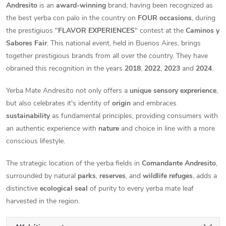
Andresito
is an
award-winning
brand, having been recognized as
the best yerba con palo in the country on
FOUR occasions
, during
the prestigiuos "
FLAVOR EXPERIENCES
" contest at the
Caminos y
Sabores Fair
. This national event, held in Buenos Aires, brings
together prestigious brands from all over the country. They have
obrained this recognition in the years
2018
,
2022
,
2023
and
2024
.
Yerba Mate Andresito not only offers a
unique sensory exprerience
,
but also celebrates it's identity of
origin
and embraces
sustainability
as fundamental principles, providing consumers with
an authentic experience with
nature
and choice in line with a more
conscious lifestyle.
The strategic location of the yerba fields in
Comandante Andresito
,
surrounded by natural
parks
,
reserves
, and
wildlife refuges
, adds a
distinctive
ecological seal
of purity to every yerba mate leaf
harvested in the region.