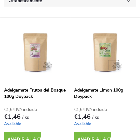
C
Alfabéticamente
l
Más barato
L
Más caro
a
i
Los más vendidos
s
s
i
t
f
a
i
Adelgamate Frutos del Bosque
Adelgamate Limon 100g
100g Doypack
Doypack
d
c
€1,64 IVA incluido
€1,64 IVA incluido
e
€1,46
€1,46
/ ks
/ ks
a
Available
Available
p
AÑADIR A LA CESTA
AÑADIR A LA CESTA